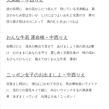
波の谷間に 命の花がふたつ並んで 咲いている兄弟船は 親
父のかたみ型は古いが しけにはつよいおれと兄貴のヨ 夢の
揺り籠さ陸(おか)に上って 酒のむときはいつもは
おんな牛若 運命橋 – 中西りえ
命懸けだと 清水の舞台で見せて あげましょう笛の音(ね)響
け 心のままにあなたを守り 愛し抜く京都五条の 時の流れ
をひらりひらりと 越えてゆくおんな牛若 運命(
ニッポン女子のお出ましよ – 中西りえ
目覚まし時計に 弾(はじ)かれて今日も 気分爽快急いでメイク
に 流行りの眉毛キメて鏡に 向かいウインクするの満員電
車 泳ぎまくっていざ 出陣よさあ！ニッポン！