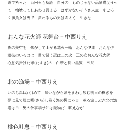
道で拾った 百円玉も所詮 自分の ものじゃない品物購(か)っ
て 物喰ってしあわせ買える はずがないそうさ人生 すごろ
く勝負女は男で 変わるもの男は図太く 生きな
おんな花火師 花舞台 – 中西りえ
夜の美空を 焦がして上がる花火一輪 おんな伊達 おんな伊
達技のいろはは 目で習う恋は二の次 三の次おんな花火師
心意気掛けた襷(たすき)の 白帯と長い黒髪 五尺
北の漁場 – 中西りえ
いのち温(ぬく)めて 酔いながら酒をまわし飲む明日の稼ぎを
夢に見て腹に晒(さら)し巻く海の男にゃヨ 凍る波しぶき北の漁
場はヨ 男の仕事場サ沖は魔物だ 吠えなが
桃色吐息 – 中西りえ