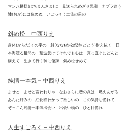
マン八幡様(はちまんさま)に 見送られめざせ黒潮 ナブラ追う
陸(おか)には住めぬ いごっそう土佐の男の
斜め松 – 中西りえ
身体(からだ)くの字の 斜(なな)め松怒涛(どとう)耐え抜く 日
本海渡る世間の 荒波受けてそれでも心は 真っ直ぐにどんと
構えて 生きて行く幹に傷跡 斜め松せめて
純情一本気 – 中西りえ
よせと よせと言われりゃ なおさらに恋の炎は 燃えあがる
あんた好みの 紅化粧わかって欲しいの この気持ち惚れて
ぞっこん純情一本気出会い 出会い頭の ひと目惚れ
人生すごろく – 中西りえ