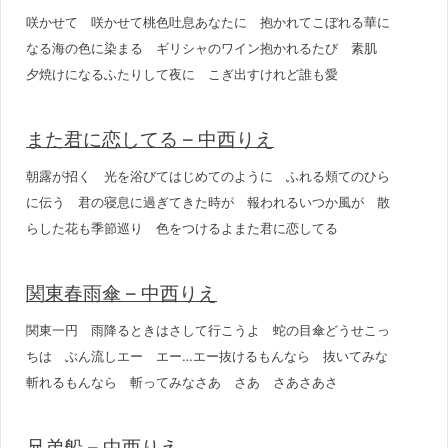
咲かせて 咲かせて桃色吐息あなたに 抱かれてこぼれる華に
なる海の色に染まる ギリシャのワイン抱かれるたび 素肌
夕焼けになるふたりして夜に こぎ出すけれど誰も愛
また君に恋してる – 中西りえ
朝露が招く 光を浴びてはじめてのように ふれる頬てのひら
に伝う 君の寝息に過ぎてきた時が 報われるいつか風が 散
らした花も季節巡り 色をつけるよまた君に恋してる
関東春雨傘 – 中西りえ
関東一円 雨降るときはさして行こうよ 蛇の目傘どうせこっ
ちは ぶん流しエー エー…エー抜けるもんなら 抜いてみな
斬れるもんなら 斬ってみなさあ さあ さあさあさ
兄弟船 – 中西りえ