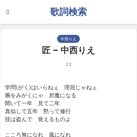
歌詞検索
Search for
中西りえ
匠 – 中西りえ
2
学問(がく)はいらねぇ 理屈じゃねぇ
腕をみがくにゃ 邪魔になる
聞いて一年 見て二年
真似して五年 黙って修行
技は盗んで 覚えるものよ
こころ無になれ 風になれ