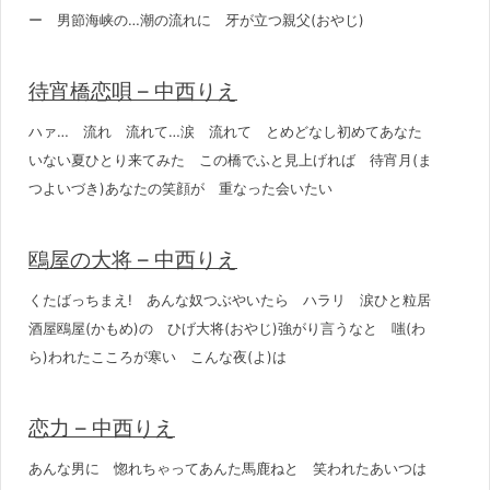
ー 男節海峡の…潮の流れに 牙が立つ親父(おやじ)
待宵橋恋唄 – 中西りえ
ハァ… 流れ 流れて…涙 流れて とめどなし初めてあなた
いない夏ひとり来てみた この橋でふと見上げれば 待宵月(ま
つよいづき)あなたの笑顔が 重なった会いたい
鴎屋の大将 – 中西りえ
くたばっちまえ! あんな奴つぶやいたら ハラリ 涙ひと粒居
酒屋鴎屋(かもめ)の ひげ大将(おやじ)強がり言うなと 嗤(わ
ら)われたこころが寒い こんな夜(よ)は
恋力 – 中西りえ
あんな男に 惚れちゃってあんた馬鹿ねと 笑われたあいつは