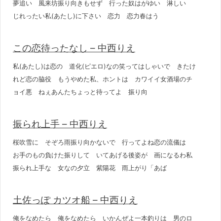
夢追い 風来坊振り向きもせず 行った奴はがゆい 淋しい
じれったい私(あたし)に下さい 恋力 恋力春はう
この恋待ったなし – 中西りえ
私(あたし)は恋の 道化(ピエロ)なの笑ってはしゃいで きたけ
れど恋の脇役 もうやめた私、ホントは カワイイ女酒場のチ
ョイ悪 ねぇあんたちょっと待ってよ 振り向
振られ上手 – 中西りえ
桜吹雪に そぞろ雨振り向かないで 行ってよね恋の流儀は
お手のもの負けた振りして いてあげる後姿が 画になるわ私
振られ上手な 女なの夕立 紫陽花 雨上がり「あば
土佐っぽ カツオ船 – 中西りえ
俺をなめたら 俺をなめたら いかんぜよ一本釣りは 男のロ