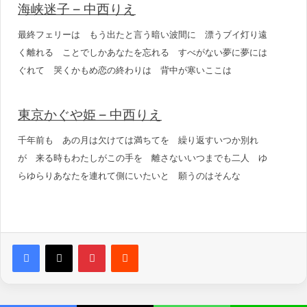
海峡迷子 – 中西りえ
最終フェリーは もう出たと言う暗い波間に 漂うブイ灯り遠
く離れる ことでしかあなたを忘れる すべがない夢に夢には
ぐれて 哭くかもめ恋の終わりは 背中が寒いここは
東京かぐや姫 – 中西りえ
千年前も あの月は欠けては満ちてを 繰り返すいつか別れ
が 来る時もわたしがこの手を 離さないいつまでも二人 ゆ
らゆらりあなたを連れて側にいたいと 願うのはそんな
Pinterest
Reddit