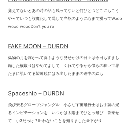
覚えてないとあの時の話も残ってないと何ひとつどこにもこう
やっていつも誤魔化して隠して当然のように心まで攫ってWooo
wooo woooDon't you re
FAKE MOON – DURDN
偽物の月を浮かべて喜ぶような見せかけの日々は今日もすまし
顔した横取りはやめてよして くれてやるから僕らの狭い世界
たまに覗いてる望遠鏡にはみ出したままの途中の絵も
Spaceship – DURDN
飛び乗るグローブジャングル 小さな宇宙飛行士はお手製の光
るインビテーションを いつかは太陽までひとっ飛び 皆乗せ
て 小3だっけ？叶わないことを知りました昼下がり