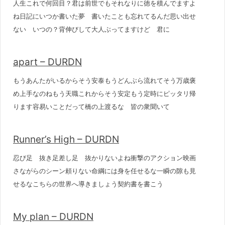
人生これで何回目？君は前世でもそれなりに徳を積んでますよ
ね日記にいつか書いた夢 書いたことも忘れてるんだ思い出せ
ない いつの？背伸びして大人ぶってますけど 君に
apart – DURDN
もうあんたがいるからそう安泰もうどんぶら流れてそう万歳褒
め上手なのねもう天職これからそう安定もう定時にピッタリ帰
ります容易いことだって橋の上渡るな 皆の衆聞いて
Runner’s High – DURDN
忍び足 抜き足差し足 抜かりないよね衝撃のアクション映画
さながらのシーン頼りない命綱には身を任せるな一瞬の隙も見
せるなこちらの世界へ導きましょう契約書を書こう
My plan – DURDN