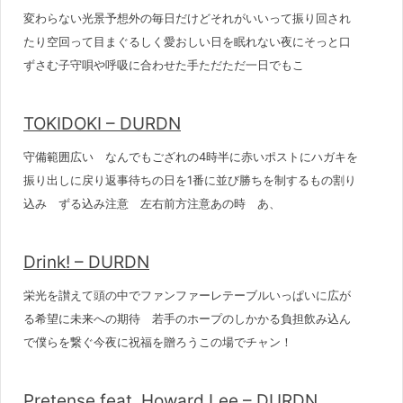
変わらない光景予想外の毎日だけどそれがいいって振り回され
たり空回って目まぐるしく愛おしい日を眠れない夜にそっと口
ずさむ子守唄や呼吸に合わせた手ただただ一日でもこ
TOKIDOKI – DURDN
守備範囲広い なんでもござれの4時半に赤いポストにハガキを
振り出しに戻り返事待ちの日を1番に並び勝ちを制するもの割り
込み ずる込み注意 左右前方注意あの時 あ、
Drink! – DURDN
栄光を讃えて頭の中でファンファーレテーブルいっぱいに広が
る希望に未来への期待 若手のホープのしかかる負担飲み込ん
で僕らを繋ぐ今夜に祝福を贈ろうこの場でチャン！
Pretense feat. Howard Lee – DURDN