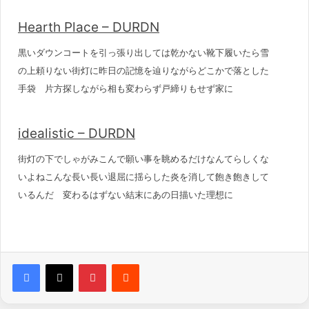
Hearth Place – DURDN
黒いダウンコートを引っ張り出しては乾かない靴下履いたら雪
の上頼りない街灯に昨日の記憶を辿りながらどこかで落とした
手袋 片方探しながら相も変わらず戸締りもせず家に
idealistic – DURDN
街灯の下でしゃがみこんで願い事を眺めるだけなんてらしくな
いよねこんな長い長い退屈に揺らした炎を消して飽き飽きして
いるんだ 変わるはずない結末にあの日描いた理想に
Pinterest
Reddit