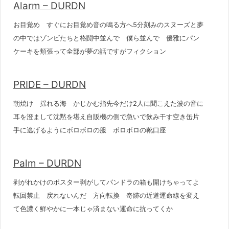
Alarm – DURDN
お目覚め すぐにお目覚め音の鳴る方へ5分刻みのスヌーズと夢
の中ではゾンビたちと格闘中並んで 僕ら並んで 優雅にパン
ケーキを頬張って全部が夢の話ですがフィクション
PRIDE – DURDN
朝焼け 揺れる海 かじかむ指先今だけ2人に聞こえた波の音に
耳を澄まして沈黙を堪え自販機の側で急いで飲み干す空き缶片
手に逃げるようにボロボロの服 ボロボロの靴口座
Palm – DURDN
剥がれかけのポスター剥がしてパンドラの箱も開けちゃってよ
転回禁止 戻れないんだ 方向転換 奇跡の近道運命線を変え
て色濃く鮮やかに一本じゃ済まない運命に抗ってくか