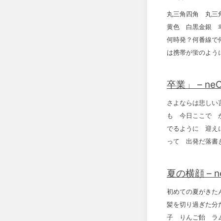
丸三角四角 丸三
黄色 白黒金銀 
何時発？何番線で
は携帯が蛍のよう
卒業」 – ne
さよならは悲しい
も 今日ここで 
でるように 迎え
って 出発だ落書
夏の横顔 – n
初めての夏がきた
髪を切り過ぎた分
子 りんご飴 ラ