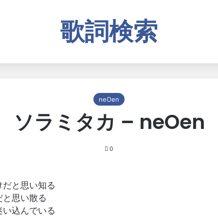
歌詞検索
neOen
ソラミタカ – neOen
0
けだと思い知る
だと思い散る
迷い込んでいる