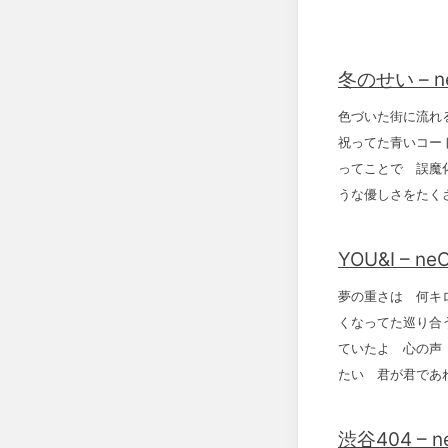
冬のせい – n
色づいた街に流れ
祝ってた青いコー
ってことで 誤魔
うな優しさをたく
YOU&I – ne
夢の重さは 何キ
くなってた巡り合
ていたよ 心の声
たい 君が君であ
渋谷404 – n