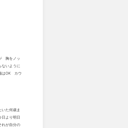
が 胸をノッ
らないように
はOK カウ
たいた何歳ま
今日より明日
それが自分の