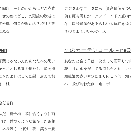
角四角 幸せのかたちはどこ赤青
デジタルなデータにも 資産価値がつ
幸せの色はどこ井の頭線の渋谷は
前も顔も同じか アンドロイドの置物
何号車 何口が近いの？渋谷の夜
な 暗号資産があるらしい大体置き換
に光る
そのままでいいのか一人
Oen
雨のカーテンコール – neO
言葉じゃないんだあなたへの思い
あなたと会う日は 決まって雨降りで
かっことじる春の風たち 頬を撫
花 甘い蜜を探してる待ち合わせ 
にきたよ伸ばしてた髪 肩まで切
距離近め赤い傘水たまり向こう側 知
き 机
へ 飛び跳ねた雨 雨 ポ
eOen
んだ 撫子柄 隣に合うように前
だけ 近づくような気がした綿菓
ムネ味淡く 弾け 夜に笑う一夏