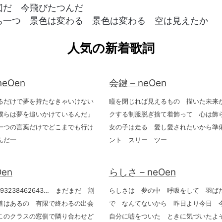
図だ 今飛びたつんだ
ち一つ 景色は変わる 景色は変わる 空は見えたか
人気の新着歌詞
neOen
会鍵 – neOen
るだけで夢を持たなきゃいけない
瞳を閉じれば見えるもの 描いた未来
僕らは夢を追いかけているんだ」
クする制服脱ぎ捨て着飾って 心は飾
一つの言葉だけでどこまでも行け
女の子は走る 愛し愛されたいから準備
んだ一
ント スリー ツー
Oen
らしさ – neOen
89793238462643… まだまだ 割
らしさは 夢の中 呼吸をして 羽ば
道はあるの 有限で終わるの出会
で なんてないから 昨日より今日 
このクラスの窓側で隣り合わせど
自分に嘘をついた ときに気づいたよ