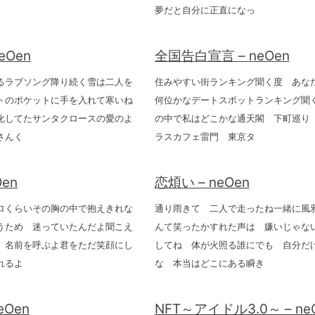
夢だと自分に正直になっ
eOen
全国告白宣言 – neOen
るラブソング降り続く雪は二人を
住みやすい街ランキング聞く度 あな
トのポケットに手を入れて寒いね
何位かなデートスポットランキング聞
化してたサンタクロースの愛のよ
の中で私はどこかな通天閣 下町巡り
さんく
ラスカフェ雷門 東京タ
Oen
恋煩い – neOen
ロくらいその胸の中で抱えきれな
通り雨きて 二人で走ったね一緒に風
うため 迷っていたんだよ聞こえ
んて笑ったかすれた声は 嫌いじゃな
 名前を呼ぶよ君をただ笑顔にし
してね 体が火照る誰にでも 自分だ
れるよ
な 本当はどこにある瞬き
eOen
NFT～アイドル3.0～ – ne