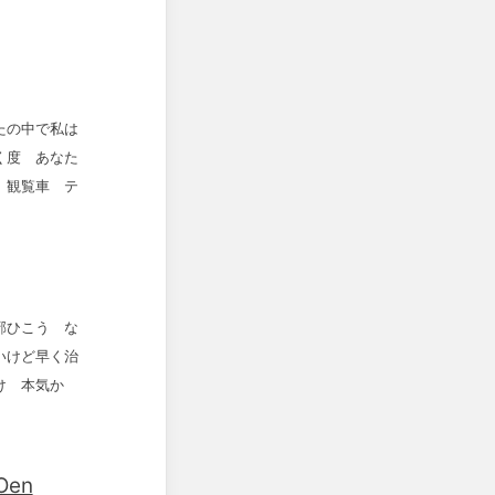
たの中で私は
く度 あなた
 観覧車 テ
邪ひこう な
いけど早く治
け 本気か
Oen