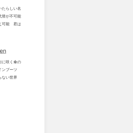
いたらしい名
代替が不可能
え可能 君は
en
街に咲く傘の
レインブーツ
らない世界