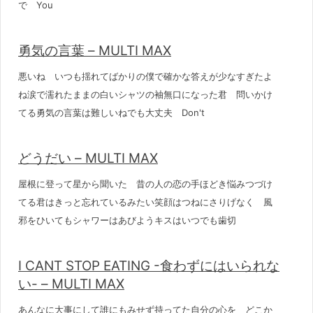
で You
勇気の言葉 – MULTI MAX
悪いね いつも揺れてばかりの僕で確かな答えが少なすぎたよ
ね涙で濡れたままの白いシャツの袖無口になった君 問いかけ
てる勇気の言葉は難しいねでも大丈夫 Don't
どうだい – MULTI MAX
屋根に登って星から聞いた 昔の人の恋の手ほどき悩みつづけ
てる君はきっと忘れているみたい笑顔はつねにさりげなく 風
邪をひいてもシャワーはあびようキスはいつでも歯切
I CANT STOP EATING -食わずにはいられな
い- – MULTI MAX
あんなに大事にして誰にもみせず持ってた自分の心を どこか