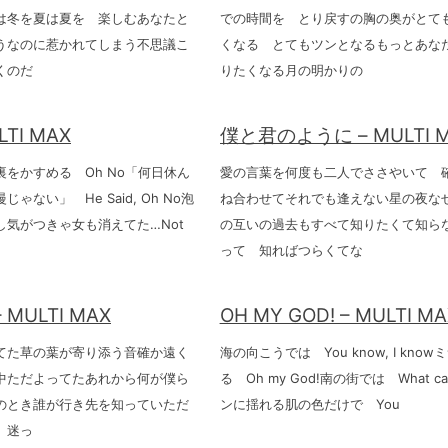
は冬を夏は夏を 楽しむあなたと
での時間を とり戻すの胸の奥がとて
うなのに惹かれてしまう不思議こ
くなる とてもツンとなるもっとあな
くのだ
りたくなる月の明かりの
LTI MAX
僕と君のように – MULTI 
をかすめる Oh No「何日休ん
愛の言葉を何度も二人でささやいて 
ゃない」 He Said, Oh No泡
ね合わせてそれでも逢えない星の夜な
し気がつきゃ女も消えてた…Not
の互いの過去もすべて知りたくて知ら
って 知ればつらくてな
– MULTI MAX
OH MY GOD! – MULTI MA
てた草の葉が寄り添う音確か遠く
海の向こうでは You know, I kno
中ただよってたあれから何が僕ら
る Oh my God!南の街では What ca
のとき誰が行き先を知っていただ
ンに揺れる肌の色だけで You
 迷っ