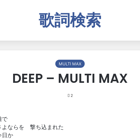
歌詞検索
MULTI MAX
DEEP – MULTI MAX
2
離で
さよならを 撃ち込まれた
今日か