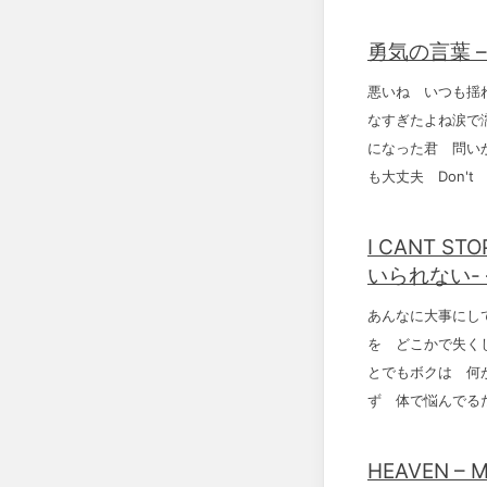
勇気の言葉 – 
悪いね いつも揺
なすぎたよね涙で
になった君 問い
も大丈夫 Don't
I CANT ST
いられない- –
あんなに大事にし
を どこかで失く
とでもボクは 何
ず 体で悩んでる
HEAVEN – 