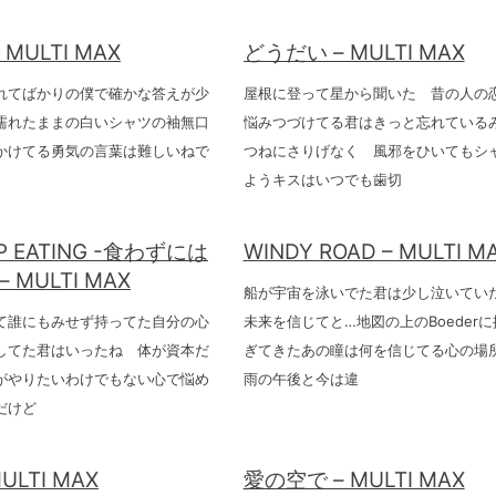
MULTI MAX
どうだい – MULTI MAX
れてばかりの僕で確かな答えが少
屋根に登って星から聞いた 昔の人の
濡れたままの白いシャツの袖無口
悩みつづけてる君はきっと忘れている
かけてる勇気の言葉は難しいねで
つねにさりげなく 風邪をひいてもシ
ようキスはいつでも歯切
OP EATING -食わずには
WINDY ROAD – MULTI M
 MULTI MAX
船が宇宙を泳いでた君は少し泣いてい
て誰にもみせず持ってた自分の心
未来を信じてと…地図の上のBoeder
してた君はいったね 体が資本だ
ぎてきたあの瞳は何を信じてる心の場
がやりたいわけでもない心で悩め
雨の午後と今は違
だけど
MULTI MAX
愛の空で – MULTI MAX