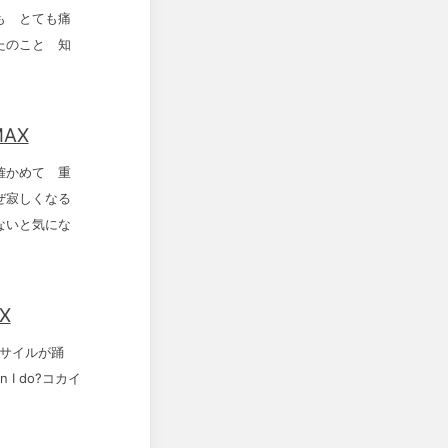
も とても痛
たのこと 知
MAX
確かめて 重
ぜ寂しくなる
ないと気にな
X
wミサイルが踊
n I do?コカイ