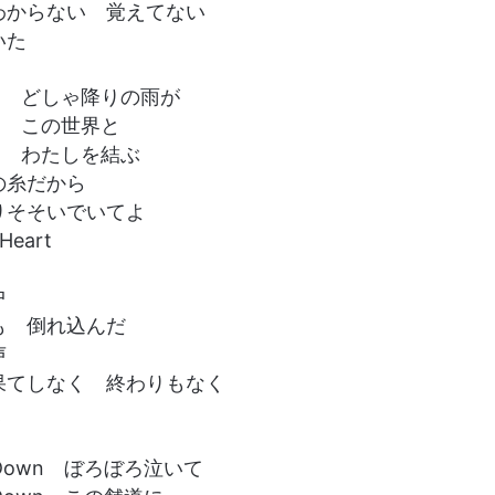
わからない 覚えてない
いた
 Rain どしゃ降りの雨が
Rain この世界と
Rain わたしを結ぶ
の糸だから
りそそいでいてよ
 Heart
中
も 倒れ込んだ
声
果てしなく 終わりもなく
く
n Down ぼろぼろ泣いて