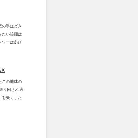
恋の手ほどき
みたい笑顔は
ャワーはあび
AX
たこの地球の
に振り回され過
所を失くした