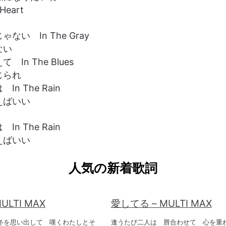
 Heart
ない In The Gray
ない
In The Blues
じられ
n The Rain
えばいい
n The Rain
えばいい
人気の新着歌詞
ULTI MAX
愛してる – MULTI MAX
冬を思い出して 嘆くわたしとそ
逢うたび二人は 唇合わせて 心を重