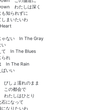
n Down この舗道に
n Down わたしは深く
にも知られずに
てしまいたいわ
 Heart
ない In The Gray
ない
In The Blues
じられ
n The Rain
えばいい
 Pain びしょ濡れのまま
Pain この都会で
Pain わたしはひとり
化石になって
独になりたいわ