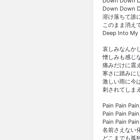
Down Dow
Down Dow
溶け落ちて誰
このまま消え
Deep Into My
哀しみなんかじゃ
憎しみも感じ
痛みだけに震えて 
寒さに踏みに
激しい雨に今は I
刺されてしま
Pain Pain
Pain Pain 
Pain Pain 
名前さえない
どこまでも孤