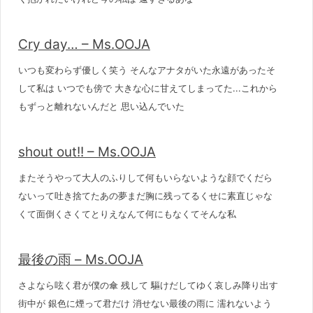
Cry day… – Ms.OOJA
いつも変わらず優しく笑う そんなアナタがいた永遠があったそ
して私は いつでも傍で 大きな心に甘えてしまってた...これから
もずっと離れないんだと 思い込んでいた
shout out!! – Ms.OOJA
またそうやって大人のふりして何もいらないような顔でくだら
ないって吐き捨てたあの夢まだ胸に残ってるくせに素直じゃな
くて面倒くさくてとりえなんて何にもなくてそんな私
最後の雨 – Ms.OOJA
さよなら呟く君が僕の傘 残して 驅けだしてゆく哀しみ降り出す
街中が 銀色に煙って君だけ 消せない最後の雨に 濡れないよう