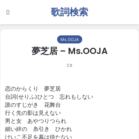
歌詞検索
Search for
Ms.OOJA
夢芝居 – Ms.OOJA
0
恋のからくり 夢芝居
台詞(せりふ)ひとつ 忘れもしない
誰のすじがき 花舞台
行く先の影は見えない
男と女 あやつりつられ
細い絆の 糸引き ひかれ
けいこ不足を幕は待たない