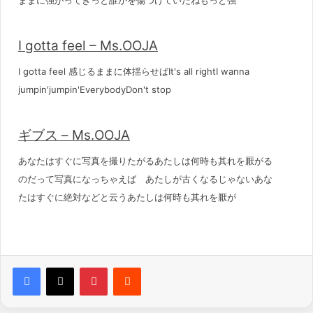
ままに強がってきっと誰かを傷つけていたねもっと強
I gotta feel – Ms.OOJA
I gotta feel 感じるままに体揺らせばIt's all rightI wanna
jumpin'jumpin'EverybodyDon't stop
ギブス – Ms.OOJA
あなたはすぐに写真を撮りたがるあたしは何時も其れを厭がる
のだって写真になっちゃえば あたしが古くなるじゃないあな
たはすぐに絶対などと云うあたしは何時も其れを厭が
Pinterest
Reddit