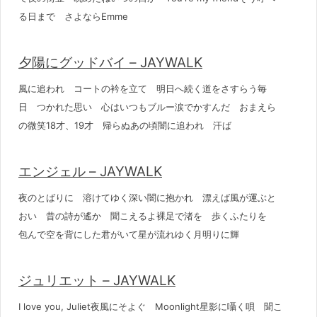
る日まで さよならEmme
夕陽にグッドバイ – JAYWALK
風に追われ コートの衿を立て 明日へ続く道をさすらう毎
日 つかれた思い 心はいつもブルー涙でかすんだ おまえら
の微笑18才、19才 帰らぬあの頃闇に追われ 汗ば
エンジェル – JAYWALK
夜のとばりに 溶けてゆく深い闇に抱かれ 漂えば風が運ぶと
おい 昔の詩が遙か 聞こえるよ裸足で渚を 歩くふたりを
包んで空を背にした君がいて星が流れゆく月明りに輝
ジュリエット – JAYWALK
I love you, Juliet夜風にそよぐ Moonlight星影に囁く唄 聞こ