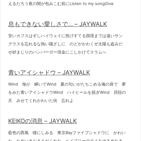
えるだろう夜の闇が包みこむ前にListen to my songGive
息もできない愛しさで… – JAYWALK
安いカフスはずしハイウェイに投げすてる国境までは遠いサン
グラスを忘れるな熱い陽ざしに のどがかわくぜ太陽も盗みだ
せ砂まじりのハンバーガー現金にこしかけてスラムへ
青いアイシャドウ – JAYWALK
Wind 海が 瞬いてWind 夏の匂いがたちこめる俺の肩で 夢
をみた青いアイシャドウWind ハイヒールを脱ぎWind 貝殻の
爪 みせてくれかわいた街 忘れよ
KEIKOの消息 – JAYWALK
藍色の西風 瞳にしみる 東京Bayファイブシャドウに かわい
た ためいきおまえがくれた ペイズリーのタイをゆるめたあ