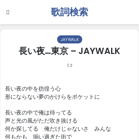
歌詞検索
Search for
JAYWALK
長い夜…東京 – JAYWALK
2
長い夜の中を彷徨う心
形にならない夢のかけらをポケットに
長い夜の中で俺は待ってる
声と光の風がただ吹き抜ける
何か探してる 俺だけじゃないさ みんな
何もかも 揃い過ぎた街で