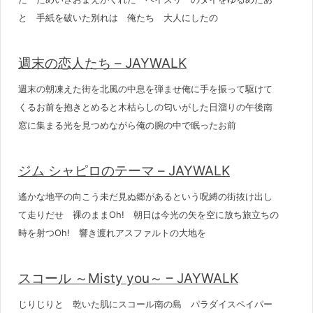
と 手紙を破いた別れは 俺たち 大人にしたの
週末の恋人たち – JAYWALK
週末の朝凍えた街を北風の中息を弾ませ俺に手を振って駆けて
くるお前を抱きとめると木枯らしの匂いがした日溜りの午後南
窓に集まる光を見つめながら俺の腕の中で眠ったお前
ジム シャピロのテーマ – JAYWALK
遙かな地平の向こう未だ見ぬ郷があるという呪縛の街抜け出し
て走りだせ 裸のままOh! 朝日は今光の矢を空に放ち旅立ちの
時を射つOh! 響き渡れアスファルトの大地を
スコール ～Misty you～ – JAYWALK
じりじりと 乾いた肌にスコール南の島 パラダイスペイパー