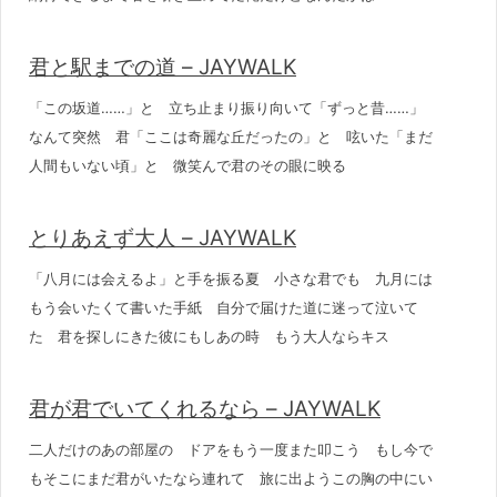
君と駅までの道 – JAYWALK
「この坂道……」と 立ち止まり振り向いて「ずっと昔……」
なんて突然 君「ここは奇麗な丘だったの」と 呟いた「まだ
人間もいない頃」と 微笑んで君のその眼に映る
とりあえず大人 – JAYWALK
「八月には会えるよ」と手を振る夏 小さな君でも 九月には
もう会いたくて書いた手紙 自分で届けた道に迷って泣いて
た 君を探しにきた彼にもしあの時 もう大人ならキス
君が君でいてくれるなら – JAYWALK
二人だけのあの部屋の ドアをもう一度また叩こう もし今で
もそこにまだ君がいたなら連れて 旅に出ようこの胸の中にい