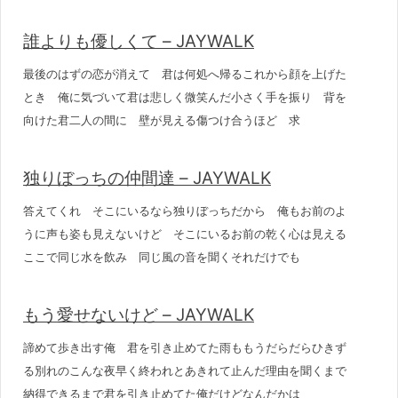
誰よりも優しくて – JAYWALK
最後のはずの恋が消えて 君は何処へ帰るこれから顔を上げた
とき 俺に気づいて君は悲しく微笑んだ小さく手を振り 背を
向けた君二人の間に 壁が見える傷つけ合うほど 求
独りぼっちの仲間達 – JAYWALK
答えてくれ そこにいるなら独りぼっちだから 俺もお前のよ
うに声も姿も見えないけど そこにいるお前の乾く心は見える
ここで同じ水を飲み 同じ風の音を聞くそれだけでも
もう愛せないけど – JAYWALK
諦めて歩き出す俺 君を引き止めてた雨ももうだらだらひきず
る別れのこんな夜早く終われとあきれて止んだ理由を聞くまで
納得できるまで君を引き止めてた俺だけどなんだかは