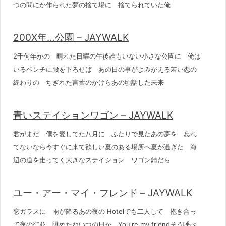
つの間にか作られた夢の捨て場に 捨てられていた俺
200X年…公園 – JAYWALK
2千何年かの 晴れた日曜の午後誰もいない小さな公園に 俺は
いるベンチに腰を下ろせば あの日の事がよみがえる若い恋の
終わりの ちぎれた言葉のかけらあの頃話した未来
青いステイションワゴン – JAYWALK
君がまだ 僕を愛してた八月に ふたりで見たあの夢を 忘れ
てないなら今すぐに来て欲しい夏のある場所へ夏が過ぎた 海
辺の道を走ってく大きなステイション ワゴン錆だら
ユー・アー・マイ・フレンド – JAYWALK
窓ガラスに 雨が降るあの夜の Hotelでも二人して 抱き合っ
て夜の街並 眺めたねいつの日か You're my friendそう呼べ