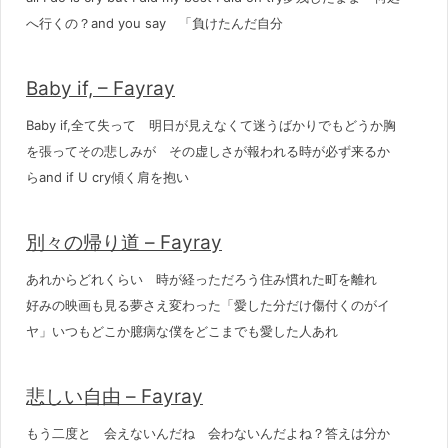
へ行くの？and you say 「負けたんだ自分
Baby if, – Fayray
Baby if,全て失って 明日が見えなくて迷うばかりでもどうか胸
を張ってその悲しみが その虚しさが報われる時が必ず来るか
らand if U cry傾く肩を抱い
別々の帰り道 – Fayray
あれからどれくらい 時が経っただろう住み慣れた町を離れ
好みの映画も見る夢さえ変わった「愛した分だけ傷付くのがイ
ヤ」いつもどこか臆病な僕をどこまでも愛した人あれ
悲しい自由 – Fayray
もう二度と 会えないんだね 会わないんだよね？答えは分か