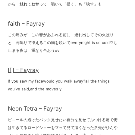
から 触れてね奪って 囁いて「描く」も「映す」も
faith – Fayray
この痛みが この罪があふれる前に 連れ出してその火照り
と 高鳴りで凍えるこの胸を焼いてeverynight is so cold立ち
止まる夜は 重なり合おうev
If,I – Fayray
If you saw my facewould you walk away?all the things
you've said,and the moves y
Neon Tetra – Fayray
ビニールの透けたバック見せたい自分を見せてぶつける肩で街
は生きてるロードショーを立って見て痛くなった爪先がひんや