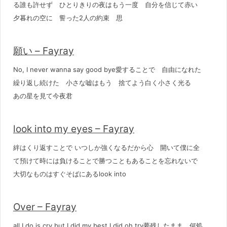
る誰も許せず ひとりきりの夜はもう一度 自分を信じて赤い
夕暮れの空に 誓った2人の約束 思
願い – Fayray
No, I never wanna say good bye愛することで 自由になれた
繰り返し続けた 小さな嘘はもう 捨てよう白く小さく光る
あの星を見て今夜君
look into my eyes – Fayray
絆はくり返すことで いつしか強くなるだから心 開いて僕に全
て預けて時には負けることで勝つこともあることを忘れないで
大切なものはすぐそばにあるlook into
Over – Fayray
all I do is cry but I did my best I did oh try夢残したまま 何処