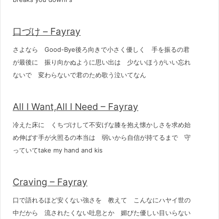
口づけ – Fayray
さよなら Good-Bye後ろ向きで小さく優しく 手を振るの君
が最後に 振り向かぬように思い出は 少ないほうがいい忘れ
ないで 変わらないで君のため歌う泣いてなん
All I Want,All I Need – Fayray
冷えた床に くちづけして不安げな膝を抱え懐かしさを求め始
め伸ばす手が火照るの本当は 弱いから自信が持てるまで 守
っていてtake my hand and kis
Craving – Fayray
口で語れるほど安くない強さを 教えて こんなにハヤイ世の
中だから 流されたくない吐息とか 媚びた優しい目いらない