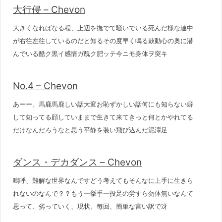
大行侵 – Chevon
大きくなればなる程、上辺を撫でて騒いでいる死んだ様な連中
が右往左往しているのだと知るその度早く鳴る鼓動心の奥に潜
んでいる酷ク黒イ感情ガ醜ク肥ッテ今ニモ身体ヲ突キ
No.4 – Chevon
あーー。馬鹿馬鹿しい話大変お恥ずかしい話何にも知らない癖
して知ってる顔していままで生きて来てきっと何とかやれてる
だけなんだろうなと思う平静を装い飛び込んだ泥濘足
ダンス・デカダンス – Chevon
嗚呼、難解な世界なんですどう考えてもそんなに上手に生きら
れないのなんで？？もう一挙手一投足の労すら勿体無いなんて
思って、劣っていく、現状。毎回、簡単な言い訳で冴