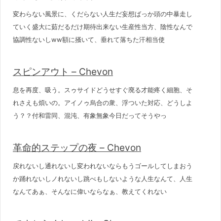
変わらない風景に、くだらない人生だ妄想ばっか頭の中暴走し
ていく盛大に茹だるだけ期待出来ない生産性当方、陰性なんで
協調性ないしww額に掻いて、垂れて落ちた汗相当使
スピンアウト – Chevon
息を再度、吸う。スゥサイドどうせすぐ廃る才能疼く細胞、そ
れさえも煩いの。アイノゥ烏合の衆、浮ついた対応、どうしよ
う？？付和雷同、混沌、有象無象今日だってそうやっ
革命的ステップの夜 – Chevon
戻れないし通れないし変われないならもうゴールしてしまおう
か踊れないしノれないし跳べもしないような人生なんて、人生
なんてあぁ、そんなに偉いならなぁ、教えてくれない