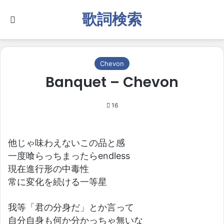
歌詞検索
Search for
Chevon
Banquet – Chevon
16
他じゃ味わえないこの品と感
一度喰らっちまったらendless
現在進行形の中毒性
常に変化を続ける一等星
我等「君の分身だ」とか言って
自分自身も何か分かっちゃ無いな