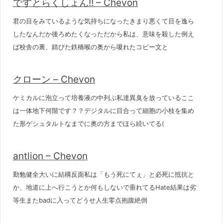
ですとらくしょん!! – Chevon
君の目をみているような気持ちになったきまり悪くて目を逸ら
したなんだか後ろめたくなっただから私は、意味を殺した例え
ば校舎の裏、錆びた鉄橋喉の奥から嗄れたコピー文と
クローン – Chevon
ケミカルに泡立って培養液の中列ぶ私達異臭を放っているここ
は一体地下何階です？？デジタルに目合って細胞の小枝を集め
た形ゲシュタルトなまでに奥の方までほら続いてる(
antlion – Chevon
勤勉健全大いに結構反面私は「もう死にてぇ」と必死に抵抗と
か、地道に上へ行こうとか何もしないで垂れてるHate結果は劣
等生またbadに入ってどうせ人生零点抱腹絶倒