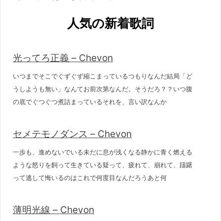
人気の新着歌詞
光ってろ正義 – Chevon
いつまでそこでぐずぐず縮こまっているつもりなんだ結局「ど
うしようも無い」なんてお前次第なんだ。そうだろ？？いつ腹
の底でぐつぐつ煮詰まっているそれを、言い訳なんか
セメテモノダンス – Chevon
一歩も、進めないでいる未だに息が浅くなる静かに青く燃える
ような怒りを飼って生きている疑って、疲れて、崩れて、躊躇
って逃して悔いるのはこれで何度目なんだろうあと何
薄明光線 – Chevon