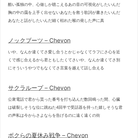
酷い孤独の中、心做しか聴こえるあの音の可視化がしたいんだ
胸の中の靄を上手く出せないあなたを救う歌詞が書きたいんだ
あなたと話がしたいんだ細く枯れた喉の発した声に真
ノックブーツ – Chevon
いや、なんか違くてさ愛し合うとかじゃなくてラフにさ心を近
くで感じ合えるから君ともしたくてさいや、なんか違くてさ別
にそういうやつでもなくてさ言葉を越えて話し合える
サクラループ – Chevon
公衆電話で君から貰った番号を打ち込んだ数回鳴った間、心臓
は破裂しそうな位に跳ねた4回半で受話器を持った嬉しそうな君
の声私は今からさよならを告げるのに遠く遠くの街
ボクらの夏休み戦争 – Chevon