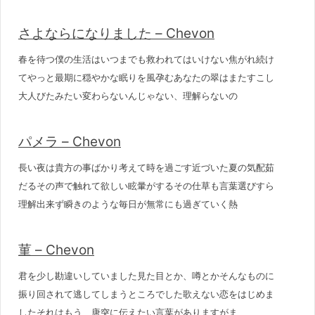
さよならになりました – Chevon
春を待つ僕の生活はいつまでも救われてはいけない焦がれ続け
てやっと最期に穏やかな眠りを風孕むあなたの翠はまたすこし
大人びたみたい変わらないんじゃない、理解らないの
パメラ – Chevon
長い夜は貴方の事ばかり考えて時を過ごす近づいた夏の気配茹
だるその声で触れて欲しい眩暈がするその仕草も言葉選びすら
理解出来ず瞬きのような毎日が無常にも過ぎていく熱
菫 – Chevon
君を少し勘違いしていました見た目とか、噂とかそんなものに
振り回されて逃してしまうところでした歌えない恋をはじめま
したそれはもう、唐突に伝えたい言葉がありますがま