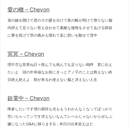
愛の轍 – Chevon
扉の鍵を開けて君のその愛を分けて夜の帳が明けて懲りない脳
内抑えて足りない答え合わせて素敵な後悔をさせてあげる静寂
に賽を投げて罪の痛みも慣れて妄に想いを馳せて背中
冥冥 – Chevon
理不尽な世界ね日々恨んでも病んでも足りない嗚呼 君に伝え
たいよ 頭の中幸福なお前にきっとアノ子のことは救えない終
日絶え絶えよ 朝が来るわ使えない脳と冴えない人生
銃電中 – Chevon
降参したいです僕の期待も光ももうわかんなくなってぽっかり
空いちゃってンです冴えないなんてレベルじゃないからぜんぶ
嫌になったQ&Aに移りますQ：本日の出来栄えはど