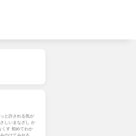
きっと許される気が
さしいまなざし か
くす 初めてわか
しみのはてみせる