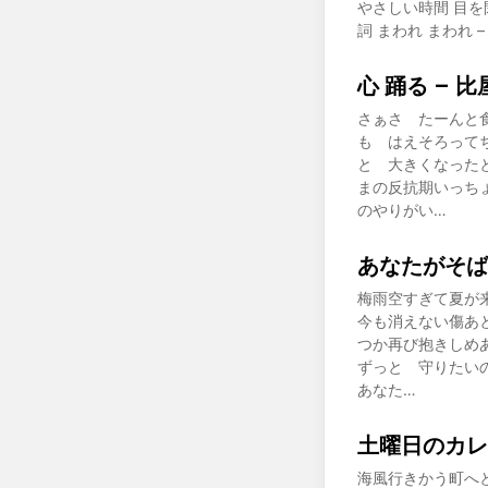
やさしい時間 目
詞 まわれ まわれ
心 踊る – 
さぁさ たーんと
も はえそろって
と 大きくなった
まの反抗期いっち
のやりがい…
あなたがそば
梅雨空すぎて夏が
今も消えない傷あ
つか再び抱きしめ
ずっと 守りたい
あなた…
土曜日のカレ
海風行きかう町へ