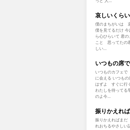
っと 人…
哀しいくらい
僕のまちがいは 
僕を見てるだけ 
ら心ひらいて 君
こと 思ってたの
しい…
いつもの席で
いつものカフェで
に会える いつも
はずよ すぐに行
わたしを待ってる
のよ今…
振りかえれば
振りかえればまだ
れおちるやさしい