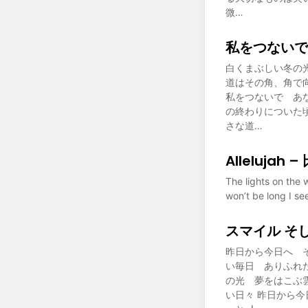
微…
私をつないで
白くまぶしい冬の
道はその角、角で
私をつないで あ
の終わりについた
さな道…
Allelujah
The lights on the 
won’t be long I s
スマイル そ
昨日から今日へ 
い毎日 ありふれ
の光 夢をはこぶ
い日々 昨日から