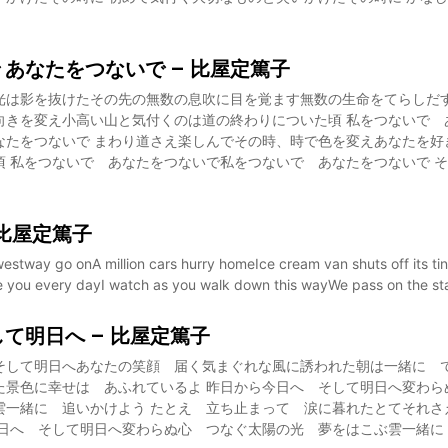
 あなたをつないで – 比屋定篤子
光は影を抜けたその先の無数の息吹に目を覚ます無数の生命をてらしだす
向きを変え小高い山と気付くのは道の終わりについた頃 私をつないで 
なたをつないで まわり道さえ楽しんでその時、時で色を変えあなたを好
頃 私をつないで あなたをつないで私をつないで あなたをつないで 
 – 比屋定篤子
westway go onA million cars hurry homeIce cream van shuts off its tin
ee you every dayI watch as you walk down this wayWe pass on the sta
して明日へ – 比屋定篤子
そして明日へあなたの笑顔 届く気まぐれな風に誘われた朝は一緒に で
た景色に幸せは あふれているよ 昨日から今日へ そして明日へ変わら
雲一緒に 追いかけよう たとえ 立ち止まって 涙に暮れたとてそれさ
今日へ そして明日へ変わらぬ心 つなぐ太陽の光 夢をはこぶ雲一緒に