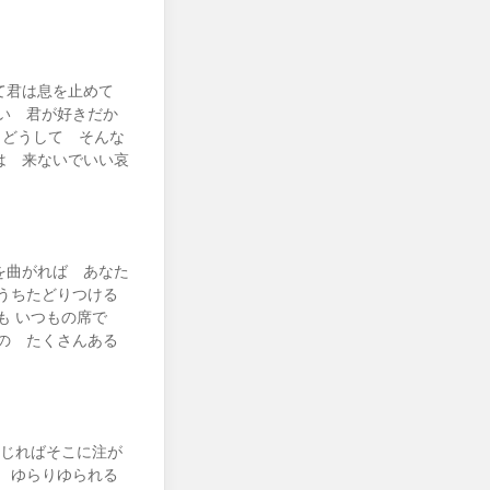
くて君は息を止めて
い 君が好きだか
」どうして そんな
は 来ないでいい哀
を曲がれば あなた
うちたどりつける
日も いつもの席で
の たくさんある
閉じればそこに注が
 ゆらりゆられる