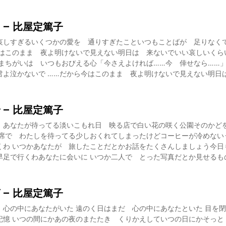
 – 比屋定篤子
哀しすぎるいくつかの愛を 通りすぎたこといつもことばが 足りな
今はこのまま 夜よ明けないで見えない明日は 来ないでいい哀しいくら
のまちがいは いつもおびえる心「今さえよければ……今 倖せなら……
君よ泣かないで ……だから今はこのまま 夜よ明けないで見えない明日
 – 比屋定篤子
 あなたが待ってる淡いこもれ日 映る店で白い花の咲く公園そのかど
の席で わたしを待ってる少しおくれてしまったけどコーヒーが冷めない
くわ いつかあなたが 旅したことだとかお話をたくさんしましょう今
早足で行くわあなたに会いに いつか二人で とった写真だとか見せるも
 – 比屋定篤子
 心の中にあなたがいた 遠のく日はまだ 心の中にあなたといた 目を
記憶 いつの間にかあの夜のまたたき くりかえしていつの日にかそっと