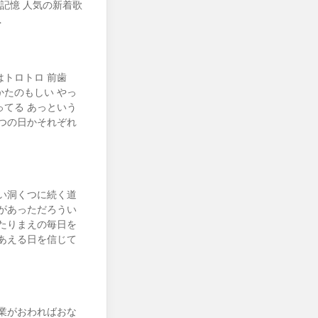
記憶 人気の新着歌
…
トロトロ 前歯
たのもしい やっ
てる あっという
つの日かそれぞれ
い洞くつに続く道
があっただろうい
たりまえの毎日を
あえる日を信じて
業がおわればおな