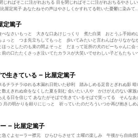
を閉じればそこに注がれおちる 目を閉じればそこに注がれおちるやさしい
 – 比屋定篤子 あなたねその声はやさしくかすれてる乾いた憂鬱に染みて
比屋定篤子
食べなさいもっと 大きな口あけじっくり 煮た白菜 おとうふ手始めは
ちょっと つま先立ちしてもっと 歩いてみたいと言わんばかりなかなか
とほっとしたのも束の間よそっと だまって近所の犬のピーちゃんに会っ
ょ前の口たたくさっき泣いてたカラスが大笑いでせわしい子どもたち い
で生きている – 比屋定篤子
来るチラチラゆれる木漏れ日乾いた砂利 踏みしめる足音とぎれぬ影 暗
と数えきれぬ命をなくした夏を刻む 会いたい人や かけがえのない家族
あえる日を信じて あなたがそばで生きているそばで笑ってる そんなあ
の 月の明かりを頼りにじっと 祈っていたのだろういつか再び抱きしめ
ー – 比屋定篤子
と急ぐよセーラー襟元 ひらひらさせて 土曜の楽しみ 午後から自由授