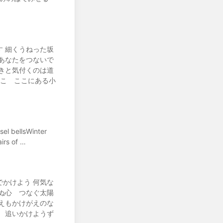
 細くうねった坂
あなたをつないで
きと気付くのは道
そこ ここにある小
sel bellsWinter
irs of …
かけよう 何気な
ぬ心 つなぐ太陽
えもかけがえのな
 追いかけようず