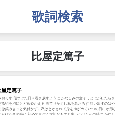
歌詞検索
比屋定篤子
比屋定篤子
みおろす 傷つけた日々巻き戻すように かなしみの空そっとはがしたら
ぞる術を泡にとどめ姿かえる 雲てりかえし私をみおろす 想い出すのはや
る微笑みきっと気付かずに私はとかされて身をゆがめていつの日にか形な
いかけたその時に 初めて気付く大切なものと失いかけたその時に かな