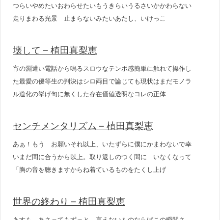
つらいやめたいおわらせたいもうきらいうるさいかかわらない
走りまわる光景 止まらないみたいあたし、いけっこ
壊して – 植田真梨恵
宵の淵遭い電話から鳴るスロウなテンポ感簡単に触れて操作し
た最愛の優等生の判決はシロ両目で論じても現状はまだモノラ
ル道化の挙げ句に無くした存在価値透明なコレの正体
センチメンタリズム – 植田真梨恵
あぁ！もう お願いそれ以上、いたずらに僕にかまわないで幸
いまだ間に合うから以上。取り返しのつく間に いなくなって
「胸の音を聴きますからね着ているものをたくし上げ
世界の終わり – 植田真梨恵
あすも あさってもずっと 言えないものならばこの瞬間さ