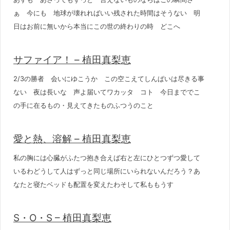
ぁ 今にも 地球が壊れればいい残された時間はそうない 明
日はお前に無いから本当にこの世の終わりの時 どこへ
サファイア！ – 植田真梨恵
2/3の勝者 会いにゆこうか この空こえてしんぱいは尽きる事
ない 夜は長いな 声よ届いてワカッタ コト 今日まででこ
の手に在るもの・見えてきたものふつうのこと
愛と熱、溶解 – 植田真梨恵
私の胸には心臓がふたつ抱き合えば右と左にひとつずつ愛して
いるわどうして人はずっと同じ場所にいられないんだろう？あ
なたと寝たベッドも配置を変えたわそして私ももうす
S・O・S – 植田真梨恵