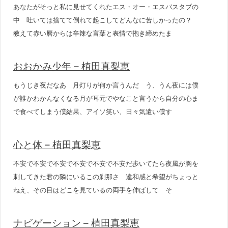
あなたがそっと私に見せてくれたエス・オー・エスバスタブの
中 吐いては捨てて倒れて起こしてどんなに苦しかったの？
教えて赤い唇からは辛辣な言葉と表情で抱き締めたま
おおかみ少年 – 植田真梨恵
もうじき夜だなあ 月灯りが何か言うんだ う、うん夜には僕
が誰かわかんなくなる月が耳元でやなこと言うから自分の心ま
で食べてしまう僕結果、アイソ笑い、日々気遣い僕す
心と体 – 植田真梨恵
不安で不安で不安で不安で不安で不安だ歩いてたら夜風が胸を
刺してきた君の隣にいるこの刹那さ 違和感と希望がちょっと
ねえ、その目はどこを見ているの両手を伸ばして そ
ナビゲーション – 植田真梨恵