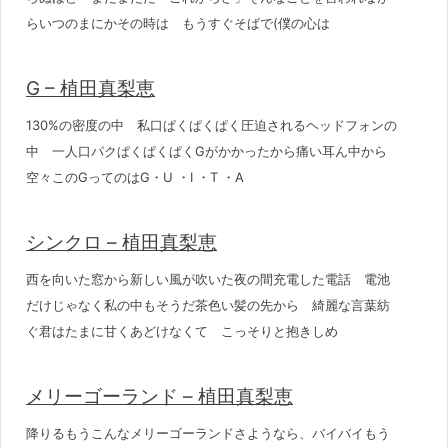
らいつのまにかその時は もうすぐそばで(僕の心は
G – 植田真梨恵
130%の密度の中 私口ぱくぱくぱく圧迫されるヘッドフォンの
中 一人口パクぱくぱくぱくGがかかったから痛い耳ん中から
空々このGってのはG・U ・I ・T ・A
シンクロ – 植田真梨恵
西を向いた窓から新しい風が吹いた夜の間充電した電話 電池
だけじゃなく私の中もそうだ茶色い髪の先から 綺麗な言葉紡
ぐ君はたまに甘くあどけなくて こっそりと抱きしめ
メリーゴーランド – 植田真梨恵
降りるもうこんなメリーゴーランドさようなら、バイバイもう