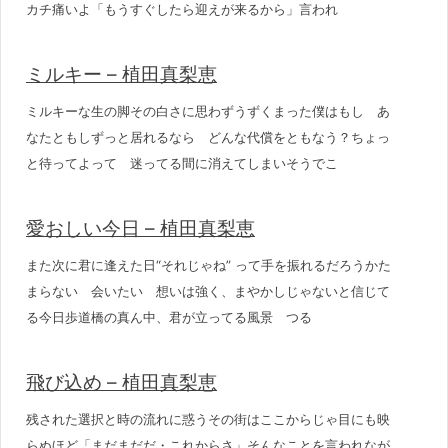
カチ痛いよ「もうすぐしたら迎えが来るから」言われ
ミルキー – 植田真梨恵
ミルキーな生の脚その白さに思わずうずくまった僕はもし あ
なたともしずっと居れるなら どんな代償をともなう？ちょっ
と待ってよって 迷ってる間に消えてしまいそうでこ
愛おしい今日 – 植田真梨恵
また次に君に逢えた日“それじゃね” って手を振れるだろうかた
まらない 会いたい 想いは強く、まやかしじゃないと信じて
る今日歩道橋の真ん中、君が立ってる風景 つる
飛び込め – 植田真梨恵
残された選択と時の流れに惑うその街はここからじゃ目にも映
らぬほど「まだまだだ・これからさ」そんなことを言われなが