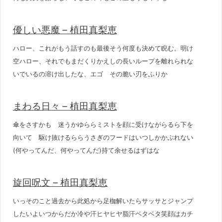
優しい悪魔 – 植田真梨恵
ハロー、これがもう話すのも最後そう何度も決めて睨む。明け
空ハロー、それでもまだくりかえしの長いループを離れられな
いでいるの溶け出したな、エゴ その脆い刃をふりか
まわる日々 – 植田真梨恵
傘をさすかも 迷うかゆららミストを顔に受けながらるら下を
向いて 駆け抜けるららうさぎのフードはいつしかかぶれない
(何やってんだ、何やってんだ)持て余せるはずはな
旋回呪文 – 植田真梨恵
いっそのこと過去から此処から足枷解いたらサッサとジャンプ
したいよいつからだか冷や汗ヒヤヒヤ脂汗ベタベタ笑顔はカチ