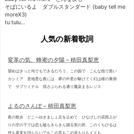
そばにいるよ ダブルスタンダード (baby tell me
moreX3)
tu tulu…
人気の新着歌詞
変革の気、蜂蜜の夕陽 – 植田真梨恵
望めばきっと何でもできるだろう、この国で こんな指で黒い
カシミア 意地悪な夜には 夢の中君が駆けてく幻は瞳の裏側
で サブリミナル 揺さぶられる通り魔染まるレジス
よるのさんぽ – 植田真梨恵
夜の散歩 どこへゆきましょ足を止めて ひなげしの花雨上が
りの空の下では恋も嘘もきらきら踊る実の所、このくちびるは
何も真実を語らないでもこの耳もこの温もりもイイも