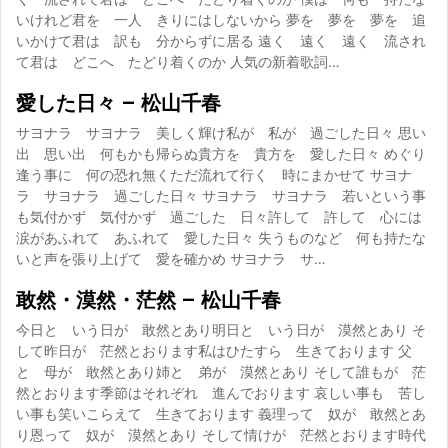
いけれど君を 一人 きりにはしないから 夢を 夢を 夢を 追
いかけて君は 訳も 分からずに居る 遠く 遠く 遠く 流され
て君は どこへ たどり着くのか 人気の新着歌詞…
愛した日々 – 松山千春
サヨナラ サヨナラ 美しく輝け私が 私が 過ごした日々 思い
出 思い出 何もかも帰らぬ貴方を 貴方を 愛した日々 めぐり
逢う事に 何の恐れ無くただ流れて行く 時にまかせて サヨナ
ラ サヨナラ 過ごした日々 サヨナラ サヨナラ 若いという事
も気付かず 気付かず 過ごした 日々許して 許して 心には
涙があふれて あふれて 愛した日々 失うものなど 何も持たな
いと声を張り上げて 愛を確かめ サヨナラ サ…
敢然・漠然・茫然 – 松山千春
今日と いう日が 敢然とあり明日と いう日が 漠然とあり そ
して昨日が 茫然とおります私はひたすら 生きております 父
と 母が 敢然とあり姉と 弟が 漠然とあり そして誰もが 茫
然とおります季節はそれぞれ 進んでおります 哀しい事も 苦し
い事も笑いこらえて 生きております 義理って 奴が 敢然とあ
り恩って 奴が 漠然とあり そして情けが 茫然とおります時代