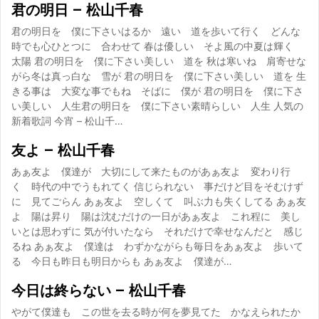
君の明日 – 松山千春
君の明日を 僕に下さいはるか 遠い 道を歩いて行く どんな
時でも心ひとつに 合わせて 春は優しい そよ風の中夏は輝く
太陽 君の明日を 僕に下さい美しい 道を 秋は寒いね 肩寄せな
がら冬は真っ白な 雪が 君の明日を 僕に下さい美しい 道を 生
きる事は 大変な事でもね そばに 僕が 君の明日を 僕に下さ
い美しい 人生君の明日を 僕に下さい素晴らしい 人生 人気の
新着歌詞 今宵 – 松山千…
友よ – 松山千春
あぁ友よ 僕達が 大切にして来たものがあぁ友よ 変わり行
く 時代の中でうもれてく 信じられない 事だけど目をそむけず
に 見てごらん あぁ友よ 空しくて 叫ぶ力も失くしてる あぁ友
よ 陽は昇り 陽は沈むだけの一日があぁ友よ これ程に 美し
いとは思わずに 気が付いたなら それだけで幸せなんだと 感じ
るね あぁ友よ 僕達は わずかながらも毎日をあぁ友よ 歩いて
る 今日も昨日も明日からも あぁ友よ 僕達が…
今日は終らない – 松山千春
やがて僕達も この世を去る時が何を夢見てた かなえられたか