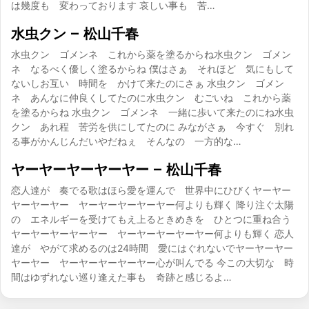
は幾度も 変わっております 哀しい事も 苦…
水虫クン – 松山千春
水虫クン ゴメンネ これから薬を塗るからね水虫クン ゴメン
ネ なるべく優しく塗るからね 僕はさぁ それほど 気にもして
ないしお互い 時間を かけて来たのにさぁ 水虫クン ゴメン
ネ あんなに仲良くしてたのに水虫クン むごいね これから薬
を塗るからね 水虫クン ゴメンネ 一緒に歩いて来たのにね水虫
クン あれ程 苦労を供にしてたのに みながさぁ 今すぐ 別れ
る事がかんじんだいやだねぇ そんなの 一方的な…
ヤーヤーヤーヤーヤー – 松山千春
恋人達が 奏でる歌はほら愛を運んで 世界中にひびくヤーヤー
ヤーヤーヤー ヤーヤーヤーヤーヤー何よりも輝く 降り注ぐ太陽
の エネルギーを受けてもえ上るときめきを ひとつに重ね合う
ヤーヤーヤーヤーヤー ヤーヤーヤーヤーヤー何よりも輝く 恋人
達が やがて求めるのは24時間 愛にはぐれないでヤーヤーヤー
ヤーヤー ヤーヤーヤーヤーヤー心が叫んでる 今この大切な 時
間はゆずれない巡り逢えた事も 奇跡と感じるよ…