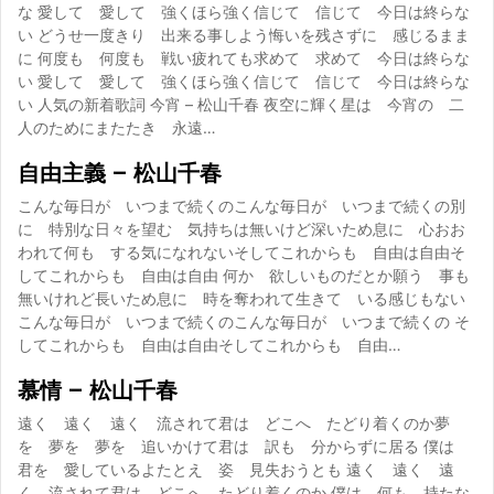
な 愛して 愛して 強くほら強く信じて 信じて 今日は終らな
い どうせ一度きり 出来る事しよう悔いを残さずに 感じるまま
に 何度も 何度も 戦い疲れても求めて 求めて 今日は終らな
い 愛して 愛して 強くほら強く信じて 信じて 今日は終らな
い 人気の新着歌詞 今宵 – 松山千春 夜空に輝く星は 今宵の 二
人のためにまたたき 永遠…
自由主義 – 松山千春
こんな毎日が いつまで続くのこんな毎日が いつまで続くの別
に 特別な日々を望む 気持ちは無いけど深いため息に 心おお
われて何も する気になれないそしてこれからも 自由は自由そ
してこれからも 自由は自由 何か 欲しいものだとか願う 事も
無いけれど長いため息に 時を奪われて生きて いる感じもない
こんな毎日が いつまで続くのこんな毎日が いつまで続くの そ
してこれからも 自由は自由そしてこれからも 自由…
慕情 – 松山千春
遠く 遠く 遠く 流されて君は どこへ たどり着くのか夢
を 夢を 夢を 追いかけて君は 訳も 分からずに居る 僕は
君を 愛しているよたとえ 姿 見失おうとも 遠く 遠く 遠
く 流されて君は どこへ たどり着くのか 僕は 何も 持たな