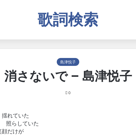
歌詞検索
島津悦子
消さないで – 島津悦子
0
 揺れていた
) 照らしていた
笑顔だけが