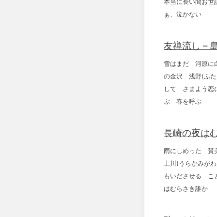
本当に長い間お世
ぁ、泣かない
友禅流し – 
雪はまだ 河原に
の金沢 浅野(ふた
して さまよう恋
ぶ 春を呼ぶ
長崎の夜はむ
雨にしめった 賛
上川(うらかみが
もいださせる こ
はむらさき誰か