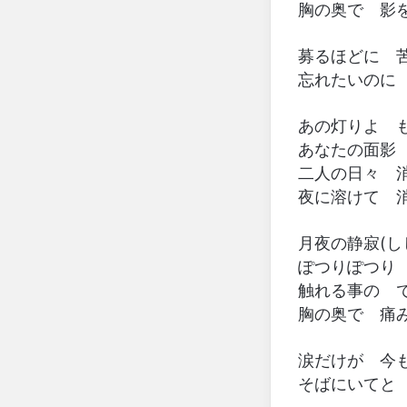
胸の奥で 影
募るほどに 
忘れたいのに
あの灯りよ 
あなたの面影
二人の日々 
夜に溶けて 
月夜の静寂(し
ぽつりぽつり
触れる事の 
胸の奥で 痛
涙だけが 今
そばにいてと