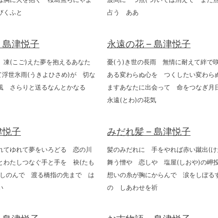
びくふと
占う ああ
– 島津悦子
永遠の花 – 島津悦子
 凍(こご)えた夢を抱えるあなた
憂(う)き世の長雨 無情に耐えて絆で
て浮世氷雨(うきよひさめ)が 切な
ある変わらぬ心を つくしたい変わら
風 さらりと送るなんとかなる
ますあなたに出会って 命をつなぎ
永遠(とわ)の花気
津悦子
みだれ髪 – 島津悦子
れてゆれて夢をいろどる 恋の川
髪のみだれに 手をやれば赤い蹴出(け
とわたしつなぐ手と手を 袂(たも
舞う憎や 恋しや 塩屋(しおや)の
目しのんで 渡る橋指の先まで は
想いの糸が胸にからんで 涙をしぼる
い
の しあわせを祈