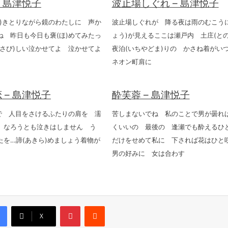
– 島津悦子
波止場しぐれ – 島津悦子
ふ)きとりながら鏡のわたしに 声か
波止場しぐれが 降る夜は雨のむこうに
ね 昨日も今日も褒(ほ)めてみたっ
ょう)が見えるここは瀬戸内 土庄(と
(さび)しい泣かせてよ 泣かせてよ
夜泊(いちやどま)りの かさね着が
ネオン町肩に
 – 島津悦子
酔芙蓉 – 島津悦子
傘で 人目をさけるふたりの肩を 濡
苦しまないでね 私のことで男が曇れ
 なろうとも泣きはしません う
くいいの 最後の 逢瀬でも酔えるひ
たを…諦(あきら)めましょう着物が
だけをせめて私に 下されば花はひと
男の好みに 女は合わす
Pinterest
Reddit
X