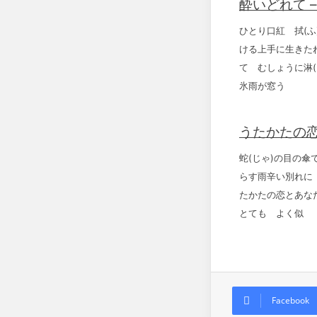
酔いどれて 
ひとり口紅 拭(
ける上手に生きた
て むしょうに淋
氷雨が窓う
うたかたの恋
蛇(じゃ)の目の
らす雨辛い別れに
たかたの恋とあな
とても よく似
Facebook