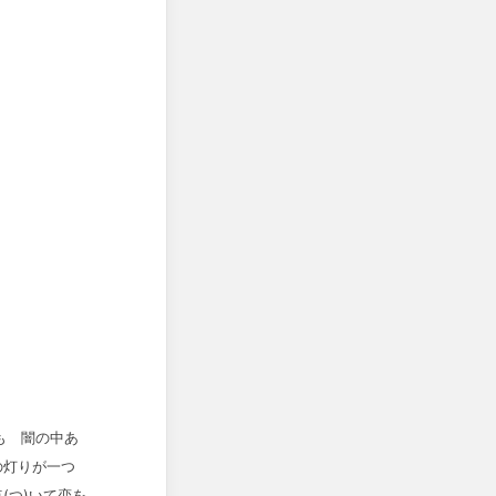
も 闇の中あ
)の灯りが一つ
(つ)いて恋を