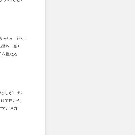
咲かせる 花が
ぬ愛を 祈り
月日を重ねる
だ)しが 風に
岬投げて届かぬ
すてたお方