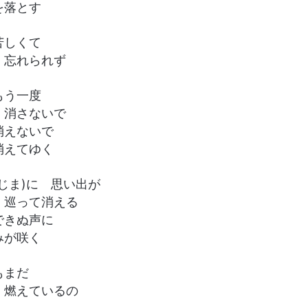
を落とす
苦しくて
 忘れられず
もう一度
 消さないで
消えないで
消えてゆく
じま)に 思い出が
 巡って消える
できぬ声に
みが咲く
もまだ
 燃えているの