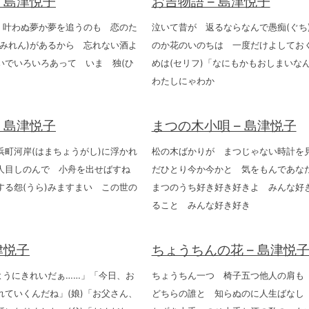
– 島津悦子
お吉物語 – 島津悦子
ら 叶わぬ夢か夢を追うのも 恋のた
泣いて昔が 返るならなんで愚痴(ぐち
(みれん)があるから 忘れない酒よ
のか花のいのちは 一度だけよしてお
いでいろいろあって いま 独(ひ
めは(セリフ)「なにもかもおしまいな
わたしにゃわか
– 島津悦子
まつの木小唄 – 島津悦子
浜町河岸(はまちょうがし)に浮かれ
松の木ばかりが まつじゃない時計を
人目しのんで 小舟を出せばすね
だひとり今か今かと 気をもんであ
する怨(うら)みますまい この世の
まつのうち好き好き好きよ みんな好
ること みんな好き好き
津悦子
ちょうちんの花 – 島津悦
ようにきれいだぁ……」「今日、お
ちょうちん一つ 椅子五つ他人の肩も
れていくんだね」(娘)「お父さん、
どちらの誰と 知らぬのに人生ばなし