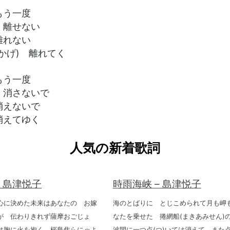
もう一度
 離せない
離れない
かげ) 離れてく
もう一度
 消さないで
消えないで
消えてゆく
人気の新着歌詞
– 島津悦子
時雨海峡 – 島津悦子
心に決めた未来はあなたの お嫁
海のとばりに とじこめられて月も岬
が 伝わりきれず薩摩おごじょ
なたを乗せた 捲網船(まきあみせん
は胸に火を抱く 桜島焦らにゃよ
波間に一つ点(つ)いては消えて また点