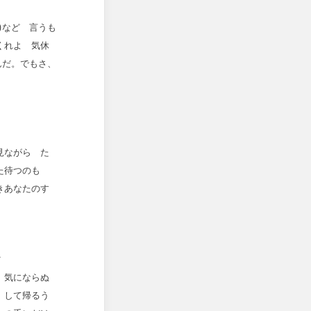
)など 言うも
くれよ 気休
んだ。でもさ、
見ながら た
なた待つのも
きあなたのす
子
 気にならぬ
 して帰るう