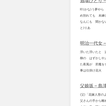
酒場ひとり 
叶(かな)う夢や
め別れても 未練
なんにも 聞かな
と)りあゝ
明治一代女 
浮いた浮いたと 
柳の はずかしや
た夜風が 邪魔を
事は仕掛け花火
父娘坂 – 島
(父)「花嫁人形の
父さんの手から離