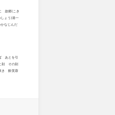
 故郷(こき
のしょう)港一
いつかなじんだ
ば あとを引
と刻 その刻
咲き 酔芙蓉