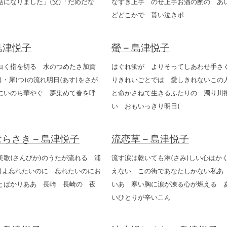
話になりました」(父)「だめだな
なずき上手 のせ上手お酒の酌の あ
どどこかで 貰い泣きポ
島津悦子
螢 – 島津悦子
白く指を切る 水のつめたさ加賀
はぐれ蛍が よりそってしあわせ手さ
)・犀(つ)の流れ明日(あす)をさが
りきれいごとでは 愛しきれないこの
にいのち華やぐ 夢染めて春を呼
と命かさねて生きるふたりの 濁り川
い おもいっきり明日(
らさき – 島津悦子
流恋草 – 島津悦子
美歌(さんびか)のうたが流れる 浦
流す涙は乾いても淋(さみ)しい心はか
わ)よ忘れたいのに 忘れたいのにお
えない この街であなたしかない私あ
とばかりああ 長崎 長崎の 夜
いあゝ寒い胸に涙が凍る心が燃える 
いひとりが辛いこん