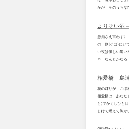
かが そのうちな
よりそい酒 
愚痴さえ言わずに
の 側(そば)にい
い夜は優しい追い
ネ なんとかなる
相愛橋 – 島
花の灯りが こぼ
相愛橋は あなた
と)でかくしひと
じけて燃えて胸が