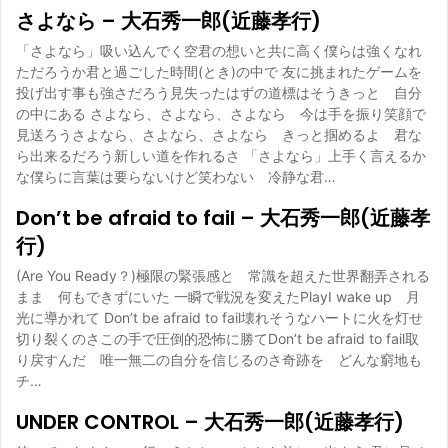
さよなら – 大石秀一郎(近藤孝行)
「さよなら」吸い込んでく空君の想いと共に高く僕らは強くなれ
ただろうか君と過ごした時間(とき)の中で 友に挑まれたゲームを
投げ出す事も強さだろう見失ったはずの道標はそうきっと 自分
の中にある さよなら、さよなら、さよなら 今は手を振り笑顔で
見送ろうさよなら、さよなら、さよなら きっと掴めるよ 君な
ら出来るだろう新しい道を作れるさ 「さよなら」上手く言えるか
な僕らに言葉は要らないけど笑わない 冷静な君…
Don’t be afraid to fail – 大石秀一郎(近藤孝
行)
(Are You Ready？)極限の緊張感と 常識を超えた世界翻弄される
まま 何もできずにいた 一瞬で戦況を変えたPlayI wake up 月
光に導かれて Don’t be afraid to fail壊れそうなハートに火を灯せ
切り裂くのさこの手で圧倒的恐怖に勝てDon’t be afraid to fail取
り戻すんだ 唯一無二の自分を信じるのさ奇跡を どんな窮地も
チ…
UNDER CONTROL – 大石秀一郎(近藤孝行)