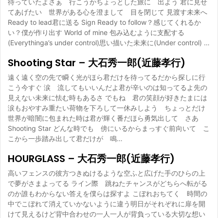
待っていたよさぁ 行こうかちょっとした旅に 出よう 君に見せ
てあげたい 世界がある心を澄まして 目を閉じて 見渡す未来へ
Ready to lead君に送る Sign Ready to follow？感じてくれるか
い？僕が作り出す World of mine 包み込むように支配する
(Everythinga’s under control)思い描いた未来に(Under control) …
Shooting Star – 大石秀一郎(近藤孝行)
遠く遠く空の先で瞬く光がほら君だけを待ってるだから探しに行
こう今すぐ 涙 流してもいいんだよ君が辛いのは知ってるよ先の
見えない未来に怯む時もあるさ でもね 君の笑顔が好きたまには
涙もおやすみ重たい荷物を下ろして一休みしよう ちょっとだけ
世界が暗闇に包まれた時は君が輝く番だほら勇気出して さあ
Shooting Star どんな時でも 傍にいるからまっすぐ前向いて こ
こから一歩踏み出して君だけが 鳴…
HOURGLASS – 大石秀一郎(近藤孝行)
高いフェンスの彼方つきぬけるような空ふと広げた手のひらの上
で夢がさまよってる ライン際 跳ねたチャンスがどちらへ転がる
のか誰もわからない答えを僕らは探すよ こぼれおちてく 時間の
中でこぼれて消えていかないように違う明日がそれぞれに扉を開
けて見えるけど背中合わせの一人一人が背負っている大切な想い