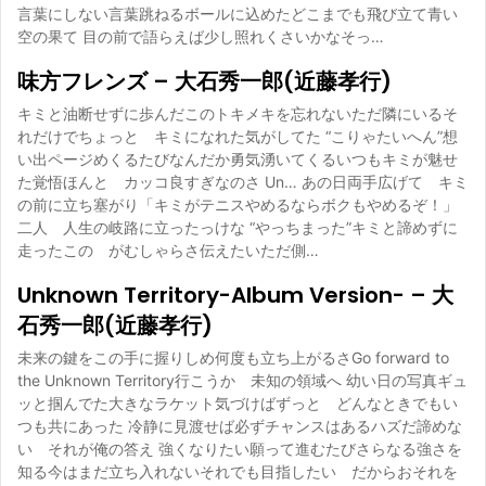
言葉にしない言葉跳ねるボールに込めたどこまでも飛び立て青い
空の果て 目の前で語らえば少し照れくさいかなそっ…
味方フレンズ – 大石秀一郎(近藤孝行)
キミと油断せずに歩んだこのトキメキを忘れないただ隣にいるそ
れだけでちょっと キミになれた気がしてた “こりゃたいへん”想
い出ページめくるたびなんだか勇気湧いてくるいつもキミが魅せ
た覚悟ほんと カッコ良すぎなのさ Un… あの日両手広げて キミ
の前に立ち塞がり「キミがテニスやめるならボクもやめるぞ！」
二人 人生の岐路に立ったっけな “やっちまった”キミと諦めずに
走ったこの がむしゃらさ伝えたいただ側…
Unknown Territory-Album Version- – 大
石秀一郎(近藤孝行)
未来の鍵をこの手に握りしめ何度も立ち上がるさGo forward to
the Unknown Territory行こうか 未知の領域へ 幼い日の写真ギュ
ッと掴んでた大きなラケット気づけばずっと どんなときでもい
つも共にあった 冷静に見渡せば必ずチャンスはあるハズだ諦めな
い それが俺の答え 強くなりたい願って進むたびさらなる強さを
知る今はまだ立ち入れないそれでも目指したい だからおそれを