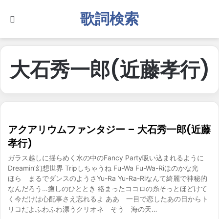
歌詞検索
Search for
大石秀一郎(近藤孝行)
アクアリウムファンタジー – 大石秀一郎(近藤
孝行)
ガラス越しに揺らめく水の中のFancy Party吸い込まれるように
Dreamin’幻想世界 Tripしちゃうね Fu-Wa Fu-Wa-Riほのかな光
ほら まるでダンスのようさYu-Ra Yu-Ra-Riなんて綺麗で神秘的
なんだろう…癒しのひととき 絡まったココロの糸そっとほどけて
く今だけは心配事さえ忘れるよ ああ 一目で恋したあの日からト
リコだよふわふわ漂うクリオネ そう 海の天…