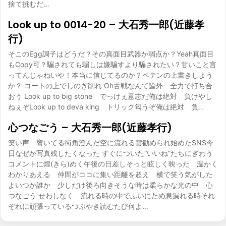
捨て挑むだ…
Look up to 0014-20 – 大石秀一郎(近藤孝
行)
そこのEgg調子はどうだ？その真面目武器か弱点か？Yeah真面目
もCopy可？騙されても騙しは嫌騙すより騙されたい？甘いこと言
ってんじゃねいや！本当に信じてるのか？ペテンの上書きしよう
か？ コートの上でしのぎ削れ Oh舌戦なんて論外 全力で打ち合
おう Look up to big stone でっけぇ意志だ俺は絶対 負けやし
ねぇぞLook up to deva king トリック匂うぞ俺は絶対 負…
心つなごう – 大石秀一郎(近藤孝行)
笑い声 響いてる街角澄んだ空に流れる雲勧められ始めたSNS今
日なぜか写真残したくなった すぐについた“いいね”たちにぎわう
コメントに煌(きら)めく午後の日差しそっと眩しく映った 温かく
わかりあえる 仲間がココに集い距離を超え 横で笑う気がした
よいつか誰か 少しだけ後ろ向きそうな時は柔らかな光の中 心
つなごう せわしなく 流れる時の中でふいにため息漏れる時それ
ぞれに頑張っているつぶやき読むたび何よ…