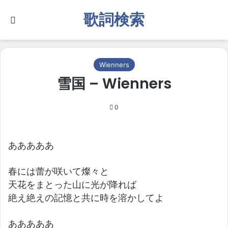
歌詞検索
Search for
Wienners
雪国 – Wienners
0
あああああ
春には蕾が咲いて燦々と
天花をまとった山に光が降れば
絶え絶えの記憶と共に時を溶かしてよ
あああああ