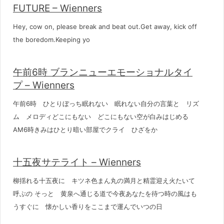
FUTURE – Wienners
Hey, cow on, please break and beat out.Get away, kick off
the boredom.Keeping yo
午前6時 ブランニューエモーショナルタイ
プ – Wienners
午前6時 ひとりぼっち眠れない 眠れない自分の言葉と リズ
ム メロディどこにもない どこにもない空が白みはじめる
AM6時きみはひとり暗い部屋でクライ ひざをか
十五夜サテライト – Wienners
柳揺れる十五夜に キツネ色まん丸の満月と精霊迎え火たいて
呼ぶの そっと 黄泉へ通じる道で今夜あなたを待つ時の風はも
うすぐに 懐かしい香りをここまで運んでいつの日