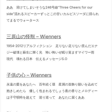
ああ 溶けてしまいそうな246号線“Three Cheers for our
side”流れるスピーカーずっとこの甘いカルピスソーダに揺られ
てまるでウォータース
三原山の怪獣 – Wienners
1954-2012リアルフィクション 足りない足りない歪んだエナ
ジー破壊と蘇生に輝く光 怖い怖いぜ眠り覚ますマイワー雨
現代 壊れる日本 伝えるメッセージS.O
子供の心 – Wienners
永遠の愛をあなたへ 百年続く環 星屑の首飾り願いを込めて
抱きしめたら 優しく包まれるでしょう夜の香りとメロディー
は子守唄時を超えて 巡り巡って あなたに届くああ