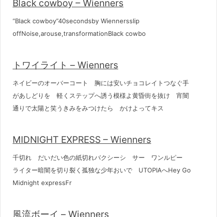
Black cowboy – Wienners
“Black cowboy”40secondsby Wiennersslip
offNoise,arouse,transformationBlack cowbo
トワイライト – Wienners
ネイビーのオーバーコート 胸には安いチョコレイトつなぐ手
があしどりを 軽くステップへ誘う模様よ黄昏街を抜け 宵闇
通りで太陽と笑うきみをみつけたら かけよってキス
MIDNIGHT EXPRESS – Wienners
千切れ だいだい色の紙切れバクシーシ サー ワンルピー
ライター暗闇を切り裂く孤独な少年おいで UTOPIAへHey Go
Midnight expressFr
風流ボーイ – Wienners