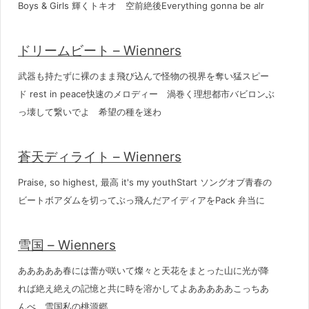
Boys & Girls 輝くトキオ 空前絶後Everything gonna be alr
ドリームビート – Wienners
武器も持たずに裸のまま飛び込んで怪物の視界を奪い猛スピー
ド rest in peace快速のメロディー 渦巻く理想都市バビロンぶ
っ壊して繋いでよ 希望の種を迷わ
蒼天ディライト – Wienners
Praise, so highest, 最高 it's my youthStart ソングオブ青春の
ビートボアダムを切ってぶっ飛んだアイディアをPack 弁当に
雪国 – Wienners
あああああ春には蕾が咲いて燦々と天花をまとった山に光が降
れば絶え絶えの記憶と共に時を溶かしてよあああああこっちあ
んべ 雪国私の桃源郷