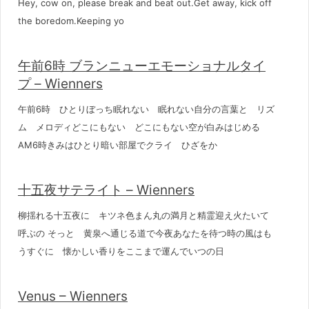
Hey, cow on, please break and beat out.Get away, kick off
the boredom.Keeping yo
午前6時 ブランニューエモーショナルタイ
プ – Wienners
午前6時 ひとりぼっち眠れない 眠れない自分の言葉と リズ
ム メロディどこにもない どこにもない空が白みはじめる
AM6時きみはひとり暗い部屋でクライ ひざをか
十五夜サテライト – Wienners
柳揺れる十五夜に キツネ色まん丸の満月と精霊迎え火たいて
呼ぶの そっと 黄泉へ通じる道で今夜あなたを待つ時の風はも
うすぐに 懐かしい香りをここまで運んでいつの日
Venus – Wienners