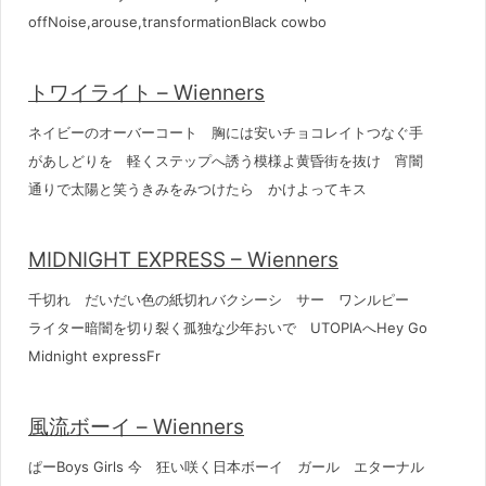
offNoise,arouse,transformationBlack cowbo
トワイライト – Wienners
ネイビーのオーバーコート 胸には安いチョコレイトつなぐ手
があしどりを 軽くステップへ誘う模様よ黄昏街を抜け 宵闇
通りで太陽と笑うきみをみつけたら かけよってキス
MIDNIGHT EXPRESS – Wienners
千切れ だいだい色の紙切れバクシーシ サー ワンルピー
ライター暗闇を切り裂く孤独な少年おいで UTOPIAへHey Go
Midnight expressFr
風流ボーイ – Wienners
ぱーBoys Girls 今 狂い咲く日本ボーイ ガール エターナル