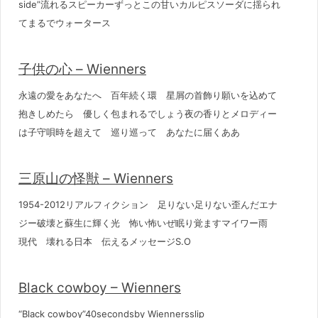
side”流れるスピーカーずっとこの甘いカルピスソーダに揺られ
てまるでウォータース
子供の心 – Wienners
永遠の愛をあなたへ 百年続く環 星屑の首飾り願いを込めて
抱きしめたら 優しく包まれるでしょう夜の香りとメロディー
は子守唄時を超えて 巡り巡って あなたに届くああ
三原山の怪獣 – Wienners
1954-2012リアルフィクション 足りない足りない歪んだエナ
ジー破壊と蘇生に輝く光 怖い怖いぜ眠り覚ますマイワー雨
現代 壊れる日本 伝えるメッセージS.O
Black cowboy – Wienners
“Black cowboy”40secondsby Wiennersslip