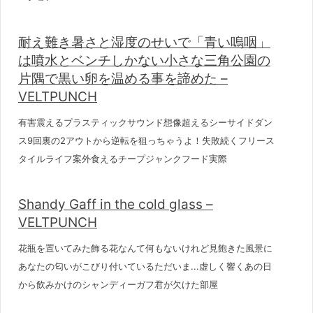
耐え難き暑さと湿度のせいで「青い嗚咽」
は噴水とベンチしかない小さな三角公園の
片隅で黒い卵を温める事を諦めた –
VELTPUNCH
有害震えるプラスティックサウンド想像超えるシーサイドダン
ス9回裏の2アウトから逆転を狙っちゃうよ！失敗続くフリース
タイルライフ案外食えるチープジャンクフード実際
Shandy Gaff in the cold glass –
VELTPUNCH
花瓶を置いてみた飾る花なんて何もないけれど見飽きた風景に
あなたの匂いがこびり付いているただいま...虚しく響くあの日
から飲みかけのシャンディーガフ君が欠けた部屋