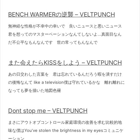
BENCH WARMERの逆襲 – VELTPUNCH
無神経な性格が不幸中の幸いで 良いニュースと悪いニュース
君を想ってのマスターベーションなんてしないよ...真面目なん
だ不公平なもんなんです 世の常ってもんなんで
また会えたらKISSをしよう – VELTPUNCH
あの日交わした言葉を 君は忘れているんだろう暇を潰すだけ
の後悔なんて like a television僕は守れているかな 離れ離れに
なっても夢を描いた地図色褪
Dont stop me – VELTPUNCH
まさにアウトオブコントロール家庭環境の改善を求む比較的地
味な僕はYou've stolen the brightness in my eyesコミュニケ
ーション