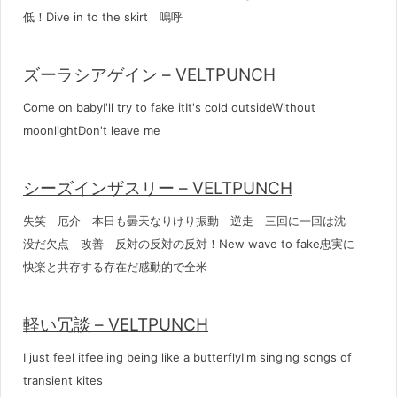
低！Dive in to the skirt 嗚呼
ズーラシアゲイン – VELTPUNCH
Come on babyI'll try to fake itIt's cold outsideWithout
moonlightDon't leave me
シーズインザスリー – VELTPUNCH
失笑 厄介 本日も曇天なりけり振動 逆走 三回に一回は沈
没だ欠点 改善 反対の反対の反対！New wave to fake忠実に
快楽と共存する存在だ感動的で全米
軽い冗談 – VELTPUNCH
I just feel itfeeling being like a butterflyI'm singing songs of
transient kites