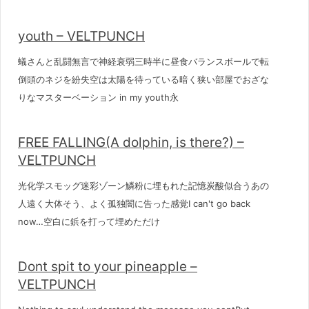
youth – VELTPUNCH
蟻さんと乱闘無言で神経衰弱三時半に昼食バランスボールで転
倒頭のネジを紛失空は太陽を待っている暗く狭い部屋でおざな
りなマスターベーション in my youth永
FREE FALLING(A dolphin, is there?) –
VELTPUNCH
光化学スモッグ迷彩ゾーン鱗粉に埋もれた記憶炭酸似合うあの
人遠く大体そう、よく孤独闇に告った感覚I can't go back
now…空白に鋲を打って埋めただけ
Dont spit to your pineapple –
VELTPUNCH