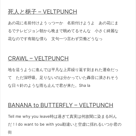
死人と梔子 – VELTPUNCH
あの花に名前付けようっつーか 名前付けようよ あの花にま
るでテレビジョン朝から晩まで眺めてるそんな 小さく綺麗な
花なのです有能な僕ら 文句一つ言わず労働どうなっ
CRAWL – VELTPUNCH
地を這うように進んでは平凡な上昇繰り返す刻まれた運命だっ
て ただ深呼吸。足りないのは分かっていた轟音に潰されそう
な日々針のような雨も止んで君が来た。Sha la
BANANA to BUTTERFLY – VELTPUNCH
Tell me why you leave時は過ぎて真実は何故闇に染まる叫ん
だ！I do want to be with you勘違いと空虚に揺れるいつか君の
街