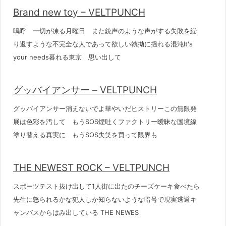
Brand new toy – VELTPUNCH
嗚呼 一切が凍る月曜日 また銃声のような声がする失敗を繰
り返すような不完全な人であって欲しい執拗に揺れる混沌It's
your needs暮れる東京 思い出して
グッバイアンサー – VELTPUNCH
グッバイアンサー消えないでよ華やいだヒストリーこの無限発
展は色彩を汚して もうSOS煙吐くファクトリー曖昧な国境線
塗り替える真実に もうSOS失笑を買って限界も
THE NEWEST ROCK – VELTPUNCH
スポーツテスト抜け出して1人街に出たのチーズケーキ食べたら
先生に怒られるかな犯人しか知らないような暗号で現実逃避キ
ャンバスからはみ出している THE NEWES