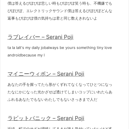
僕は答えるぴぽぴぽ悲しい時もぴぽぴぽ笑う時も、不機嫌でも
ぴぽぴぽ、エレクトリックサウンド僕は答えるぴぽぴぽどんな
返事もぴぽぴぽ僕の気持ちは君と同じ数えきれないよ
ラブレイバー – Serani Poji
ta la laIt's my daily jobalways be yours something tiny love
androidbecause my l
マイニーウィボン – Serani Poji
あなたの手を握ってたら形がくずれてなくなってひとつになっ
たなにかになった光かざせば透けてしまいコップにいれたらあ
ふれるあなたでもないわたしでもないさっきまで人だ
ラビットパニック – Serani Poji
近頃、町でウサギが増殖してるまだ誰も気付いていないけど多