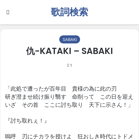
歌詞検索
Search for
SABAKI
仇-KATAKI – SABAKI
1
「此処で遭ったが百年目 貴様の為に此の刃
研ぎ澄ませ続け振り翳す 命削って この日を迎え
いざ その首 ここに討ち取り 天下に示さん！」
『討ち取れぇ！』
嗚呼 刃にチカラを授けよ 狂おしき時代にトドメ