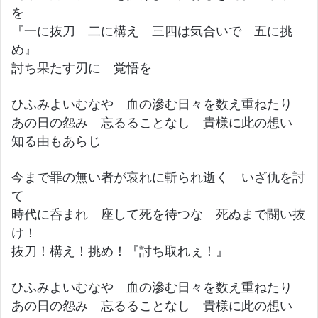
を
『一に抜刀 二に構え 三四は気合いで 五に挑
め』
討ち果たす刃に 覚悟を
ひふみよいむなや 血の滲む日々を数え重ねたり
あの日の怨み 忘るることなし 貴様に此の想い
知る由もあらじ
今まで罪の無い者が哀れに斬られ逝く いざ仇を討
て
時代に呑まれ 座して死を待つな 死ぬまで闘い抜
け！
抜刀！構え！挑め！『討ち取れぇ！』
ひふみよいむなや 血の滲む日々を数え重ねたり
あの日の怨み 忘るることなし 貴様に此の想い