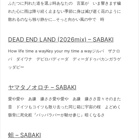
ふたつに判れた道を選ぶ時あなたの 言葉が いま響きます穢
れた心に雨は降り続く止まない季節に身は滅び逝く花のように
散れるのなら独り静かに…そっと向かい風の中で 時
DEAD END LAND (2026mix) – SABAKI
How life time a wayKey your my time a wayジルバ ザクロ
バ ダイワナ デビロバディーダ ディーダドゥバカンガラゲ
ッダビー
ヤマタノオロチ – SABAKI
愛や愛や あ嫌 嫌ささ愛や愛や あ嫌 嫌ささ昔々そのまた
昔 ドイツもコイツも散り去った同じ箱に宇宙の桜 よどめく
骸骨に死化粧『パッパラパーが馳せ参じ』暗くなるさ
蛆 – SABAKI