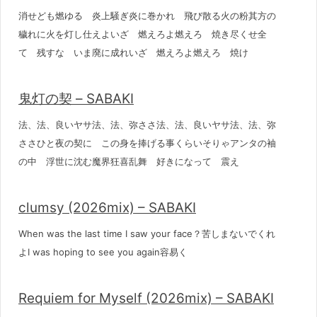
消せども燃ゆる 炎上騒ぎ炎に巻かれ 飛び散る火の粉其方の
穢れに火を灯し仕えよいざ 燃えろよ燃えろ 焼き尽くせ全
て 残すな いま廃に成れいざ 燃えろよ燃えろ 焼け
鬼灯の契 – SABAKI
法、法、良いヤサ法、法、弥ささ法、法、良いヤサ法、法、弥
ささひと夜の契に この身を捧げる事くらいそりゃアンタの袖
の中 浮世に沈む魔界狂喜乱舞 好きになって 震え
clumsy (2026mix) – SABAKI
When was the last time I saw your face？苦しまないでくれ
よI was hoping to see you again容易く
Requiem for Myself (2026mix) – SABAKI