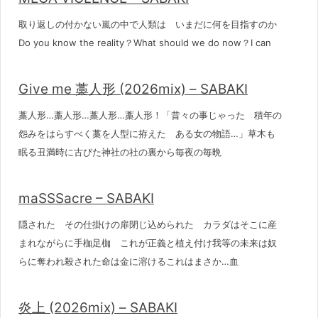
取り返しの付かない嵐の中で人類は いまだに何を目指すのか
Do you know the reality？What should we do now？I can
Give me 藁人形 (2026mix) – SABAKI
藁人形…藁人形…藁人形…藁人形！「昔々の事じゃった 積年の
怨みをはらすべく藁を人型に拵えた ある女の物語…」草木も
眠る丑満時に古びた神社の社の裏から毎夜の毎晩
maSSSacre – SABAKI
隠された その仕掛けの扉閉じ込められた カラダはそこに産
まれながらに手枷足枷 これが正義と植え付け我等の未来は奴
らに奪われ殺された命は金に溶けるこれはまさか…血
炎上 (2026mix) – SABAKI