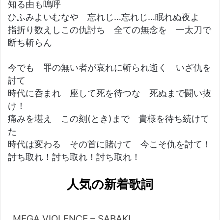
知る由も嗚呼
ひふみよいむなや 忘れじ…忘れじ…眠れぬ夜よ
指折り数えしこの仇討ち 全ての無念を 一太刀で
断ち斬らん
今でも 罪の無い者が哀れに斬られ逝く いざ仇を
討て
時代に呑まれ 座して死を待つな 死ぬまで闘い抜
け！
痛みを堪え この刻(とき)まで 貴様を待ち続けて
た
時代は変わる その首に賭けて 今こそ仇を討て！
討ち取れ！討ち取れ！討ち取れ！
人気の新着歌詞
MEGA VIOLENCE – SABAKI