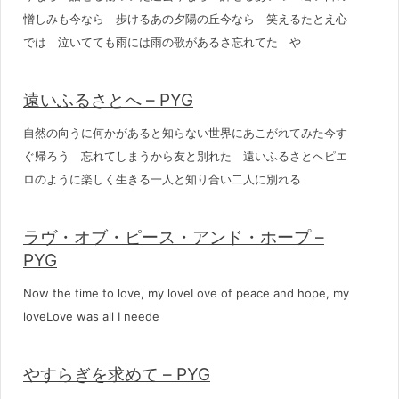
憎しみも今なら 歩けるあの夕陽の丘今なら 笑えるたとえ心
では 泣いてても雨には雨の歌があるさ忘れてた や
遠いふるさとへ – PYG
自然の向うに何かがあると知らない世界にあこがれてみた今す
ぐ帰ろう 忘れてしまうから友と別れた 遠いふるさとへピエ
ロのように楽しく生きる一人と知り合い二人に別れる
ラヴ・オブ・ピース・アンド・ホープ –
PYG
Now the time to love, my loveLove of peace and hope, my
loveLove was all I neede
やすらぎを求めて – PYG