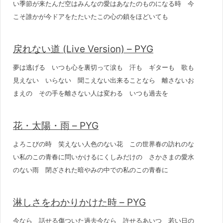
い季節が来たんだ空はみんなの愛はあなたのものになる時 今
こそ誰かが今ドアをたたいたこの心の鎖をほどいても
戻れない道 (Live Version) – PYG
夢は逃げる いつも心を裏切って涙も 汗も ギターも 歌も
見えない いらない 聞こえない出来ることなら 離さないお
まえの その手を離さない人は変わる いつも過去を
花・太陽・雨 – PYG
よろこびの時 笑えない人色のない花 この世界春の訪れのな
い私のこの青春に問いかけるにくしみだけの さかさまの愛水
のない雨 閉ざされた暗やみの中での私のこの青春に
淋しさをわかりかけた時 – PYG
今なら 話せる傷ついた過去今なら 許せるあいつ 若い日の