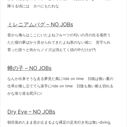
降りる頃には カベにもたれな
ミレニアムバグ – NO JOBs
昔から俺らはここにいたよねフルーツの匂いの月の出る場所う
たた寝の夢ばかり見せられてきたよね形のない彼に 見守られ
育った段々と街からノイズは消えてく頭の中だけが汚
蝉の子 – NO JOBs
なんか出来そうな走る夢見た風にride on time 日銭は無い夏の
仕草が捲し立ててら派手にride on time 日陰も無い耐え切れる
かな張り巡る罠汗にr
Dry Eye – NO JOBs
朝目覚めたまま息が止まるよな裸足の足先行き先は無いdiving,