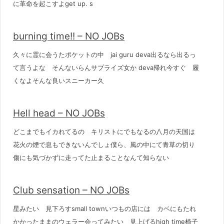
に革命を起こすよget up. s
burning time!! – NO JOBs
久々に霊に会うたポケットの中 jai guru deva出るなら出るっ
て言うよな そんないらんサプライズ女か deva帰れ今すぐ 履
くなよそんな良いスニーカー久
Hell head – NO JOBs
どこまでもイカれてるの キリストにでもなるの八月の天国は
花火の煙で息もできないんでしょ僕ら、風の中にて青草の切り
傷にも気づかずに走ってた止まることなんて知らない
Club sensation – NO JOBs
星みたい 見下ろすsmall townいつもの店には カベにもたれ
かかったままのウェラー会ってみたい 見上げるhigh time椅子