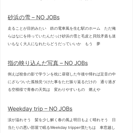
砂浜の雪 – NO JOBs
走ることが目的みたい 鉄の電車風を生む駅のホーム ただ俺
らはなにを待っていたんだっけ砂浜の雪と毛皮と貝殻矛盾も迷
いもなく大人になれたらどうだっていいか もう 夢
指の映り込んだ写真 – NO JOBs
例えば校舎の影で学ランを枕に昼寝した午後や帰れば足音の中
にざらついた孤独見つけた事をただ振り返るだけの 通り過ぎ
る空模様で青春の天気は 変わりやすいもの 燃えや
Weekday trip – NO JOBs
涙が溢れそう 髪を少し解く春の風よ明日もよく晴れそう 日
当たりの悪い部屋で眠るWeekday tripper僕たちは 車窓越し