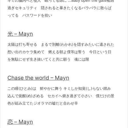
キミの脳内へと侵入 眠ってる隙に ...Baby open the gate複雑
過ぎセキュリティ 隠されると暴きたくなるバラバラに散らば
ってる パスワードを拾い
光 – Mayn
太陽は打ち寄せる まるで別離(わかれ)を隠すみたいに遺された
想い出のカケラ集めて 燃える朝よ僕等は誓う 今日という日
を無駄にせず生き抜いてくと共に願う 魂には限
Chase the world – Mayn
この瞳(ひとみ)は 鮮やかに舞う キミしか知覚(し)らない踏み
込んで覚醒(め)ざめる セカイへ俯き過ぎて小さい 僕だけの景
色が組み立てたジオラマの嘘だと合わせ辛
恋 – Mayn