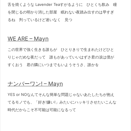
舌を焼くような Lavender Teaすがるように ひとくち飲み 瞳
を閉じるの明かり消した部屋 眠れない夜踏み出すのは早すぎ
るね 判っているけど迷いなく 見つ
WE ARE – Mayn
この世界で強く生きる誰もが ひとりきりで生まれたけどひと
りじゃだめな夜だって 誰もがあっていいはずさ君の涙は僕が
すくおう 君の隣にいつまでもいようそうさ、誰かを
ナンバーワン! – Mayn
YES or NOなんてそんな簡単な問題じゃないあたしたちが抱え
てるモノでも、「好き!嫌い!」みたいにハッキリさせたいこんな
時代だからこそ不可能は可能になるって