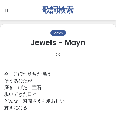
歌詞検索
Search for
May'n
Jewels – Mayn
0
今 こぼれ落ちた涙は
そうあなたが
磨き上げた 宝石
歩いてきた日々
どんな 瞬間さえも愛おしい
輝きになる