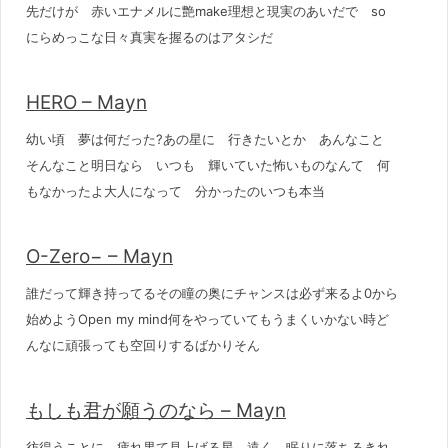
先だけが 赤いエナメルに艶make理想と現実のあいだで so
にらめっこな日々真実を握るのはアタシだ
HERO – Mayn
幼い頃 夢は何だった?あの星に 行きたいとか あんなこと
そんなこと明日なら いつも 輝いていた怖いものなんて 何
もなかったよ大人になって 分かったのいつも本当
O-Zero− – Mayn
誰だって輝き持ってるその瞳の奥にチャンスは必ず来るよ0から
始めようOpen my mind何をやっていてもうまくいかない時ど
んなに頑張っても空回りするばかりそん
もしも君が願うのなら – Mayn
彷徨うことに 疲れ果て見上げる星 遠く 眠りに落ちるきれ