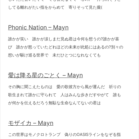
してる離れがたい指をからめて 寄りそって見た朧(
Phonic Nation – Mayn
誰かが笑い 誰かが涙しまだ見ぬ君は今何を想うの?誰かが喜
び 誰かが怒っていたどれほどの未来が此処にはあるの?別々の
想いが駆け巡る世界で 未だひとつになれなくても
愛は降る星のごとく – Mayn
その胸に聞こえたものは 愛の歌彼方から風が運んだ 祈りの
歌生まれて誰かに守られて 人はみんな歩きだすやがて 誰も
が何かを伝えるだろう無駄な生命なんてないの君は
モザイカ – Mayn
この世界はモノクロトランプ 偽りのOASISラインをなぞる指