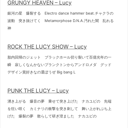
GRUNGY HEAVEN – Lucy
銀河の星 爆裂する Electro dance hammer beat.チャクラの
波動 突き抜けてく Metamorphose D.N.A.汚れた闇 乱れる
神
ROCK THE LUCY SHOW – Lucy
胎内回帰のジェット ブラックホール切り裂いて百億光年の一
瞬 寂しくなんかないプランクトンからアンドロメダ グッド
デザイン賞好きなの選ぼうぜ Big bang L
PUNK THE LUCY – Lucy
湧き上がる 爆音の夢 乗せて突き上げた ナカユビの 先端
を狂い咲く カミナリの衝撃を突き刺して 舞い上がれぶち上
げた 爆裂の夢 散らして研ぎ澄ました ナカユビの