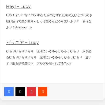
Hey! – Lucy
Hey！ your my dizzy dog.たがのはずれた遠吠えひとつわめき
続け疲れて腹が減りゃしっぽ振るんだろ可愛いふり？ 哀れな
ふり？Are you my
ピラニア – Lucy
ゆらりゆらりゆらり 泥沼にいるゆらりゆらりゆらり 泳ぎ廻
るゆらりゆらりゆらり 泥沼にいるゆらりゆらりゆらり 這い
ずり廻る熱帯空の下 ズルズル埋もれてるYou'r
Pinterest
Reddit