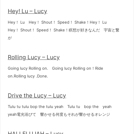
Hey! Lu – Lucy
Hey！ Lu Hey！ Shout！ Speed！ Shake！Hey！ Lu
Hey！ Shout！ Speed！ Shake！瞑想が好きなんだ 宇宙と繋
が
Rolling Lucy – Lucy
Going lucy Rolling on. Going lucy Rolling on！Ride
on.Rolling lucy .Done.
Drive the Lucy – Lucy
Tulu tu tulu bop the tulu yeah Tulu tu bop the yeah
yeah電光浴びて 響かせる何度もそれが響かせるオレンジ
HALLELUJAH – Lucy