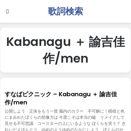
歌詞検索
Search for
Kabanagu ＋ 諭吉佳
作/men
すなばピクニック – Kabanagu ＋ 諭吉佳
作/men
公開しよう 正体をもう一度 脳内のカラー 不可解に！模様と色
にまみれたぼくらの想像力は 今度こそは本当の嘘 リメイクして
見せる不可思議 コースターの上にいるような ぼくらを笑う？ き
れいだよほんとう ゆめのようゆめのなかにしよう ぼくらのせ