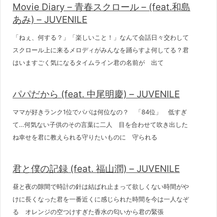
Movie Diary – 青春スクロール – (feat.和島
あみ) – JUVENILE
「ねぇ、何する？」「楽しいこと！」なんて会話日々交わして
スクロール上に来るメロディがみんなを踊らすよ何してる？君
はいますごく気になるタイムライン君の名前が 出て
パパだから (feat. 中尾明慶) – JUVENILE
ママが好きランク1位でパパは何位なの？ 「84位」 低すぎ
て…何気ない子供のその言葉に二人 目を合わせて吹き出した
ね幸せを君に教えられる守りたいものに 守られる
君と僕の記録 (feat. 福山潤) – JUVENILE
昼と夜の隙間で時計の針は結ばれ止まって欲しくない時間がや
けに長くなった君を一番近くに感じられた時間を今は一人なぞ
る オレンジの空つけすぎた香水の匂いから君の緊張