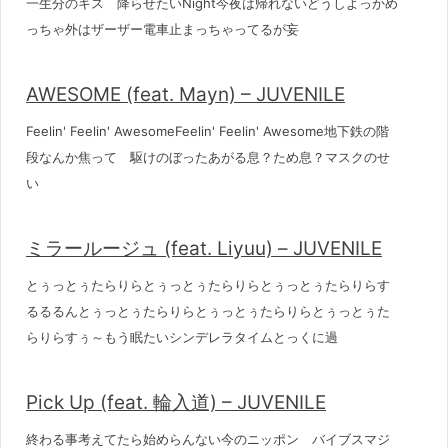
一生分のキス 降らせたいNight今夜は帰れないどうしよっかめ
っちゃ外はザーザー電車止まっちゃってるが妄
AWESOME (feat. Mayn) – JUVENILE
Feelin' Feelin' AwesomeFeelin' Feelin' Awesome地下鉄の階
段なんか焦って 駆けのぼったあがる息？ため息？マスクのせ
い
ミラールージュ (feat. Liyuu) – JUVENILE
とぅっとぅたらりらとぅっとぅたらりらとぅっとぅたらりらす
るるるんとぅっとぅたらりらとぅっとぅたらりらとぅっとぅた
らりらすぅ～もう眠たいシンデレラタイムとっくに過
Pick Up (feat. 輪入道) – JUVENILE
終わる事考えてたら始めらんない今のニッポン バイブスマジ