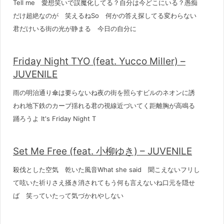
Tell me 愛想笑いで誤魔化してる？自分は今どこにいる？愚痴
だけ超絶なのが 笑えるねSo 何かの答え探してる変わらない
君だけいる街の光が静まる 今日の自分に
Friday Night TYO (feat. Yucco Miller) –
JUVENILE
雨の明治通り傘は要らないね夜の街を照らすビルのネオンに誘
われ地下鉄のカーブ揺れる君の視線近づいてく距離胸が高鳴る
踊ろうよ It's Friday Night T
Set Me Free (feat. 小柳ゆき) – JUVENILE
殺伐とした空気 乾いた風音What she said 聞こえないフリし
て呟いた祈りさえ掻き消されてもう何も言えないね口元を隠せ
ば 笑っていたって気づかれやしない