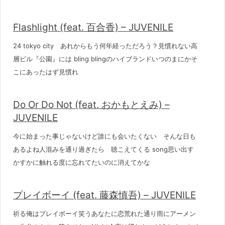
Flashlight (feat. 百合香) – JUVENILE
24 tokyo city あれからもう何年経っただろう？見慣れない高
層ビル『公園』には bling blingのハイブランドいつのまにかそ
こにあったはず見慣れ
Do Or Do Not (feat. おかもとえみ) –
JUVENILE
今に始まった事じゃないけど誰にも会いたくない そんな日も
あるよね人混みを通り過ぎたら 聴こえてくる song思い出す
かすかに触れる度に忘れてたいのに消えてかな
プレイボーイ (feat. 藤森慎吾) – JUVENILE
祈る俺はプレイボーイ笑うあなたに恋荒れた通り雨にアーメン