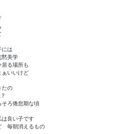
ド
も
て
子には
沈黙美学
今居る場所も
まぁいいけど
きたの
?
ろそろ倦怠期な頃
私は良い子です
ど 毎朝消えるもの