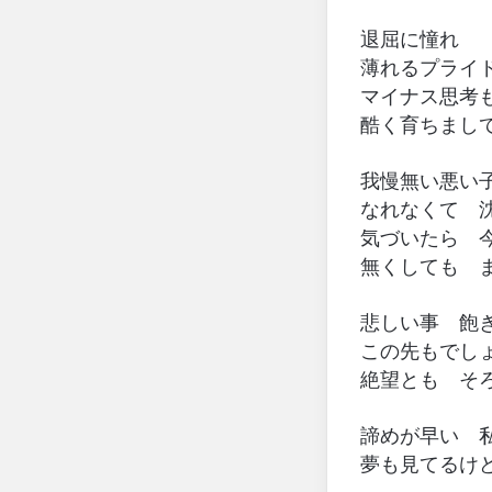
退屈に憧れ
薄れるプライ
マイナス思考
酷く育ちまし
我慢無い悪い
なれなくて 
気づいたら 
無くしても 
悲しい事 飽
この先もでしょ
絶望とも そ
諦めが早い 
夢も見てるけ