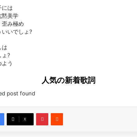
子には
沈黙美学
 歪み極め
ういいでしょ?
しは
ょ?
めよう
人気の新着歌詞
ted post found
Pinterest
Reddit
X