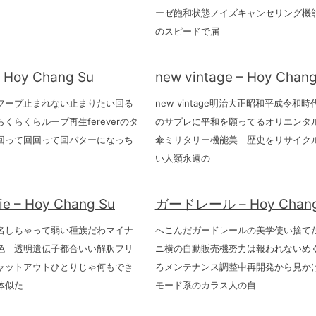
ーゼ飽和状態ノイズキャンセリング機
のスピードで届
oy Chang Su
new vintage – Hoy Chang
フープ止まれない止まりたい回る
new vintage明治大正昭和平成令和
くらくらループ再生fereverのタ
のサブレに平和を願ってるオリエンタ
回って回回って回バターになっち
傘ミリタリー機能美 歴史をリサイク
い人類永遠の
ie – Hoy Chang Su
ガードレール – Hoy Chang
名しちゃって弱い種族だわマイナ
へこんだガードレールの美学使い捨て
色 透明遺伝子都合いい解釈フリ
ニ横の自動販売機努力は報われないめ
ャットアウトひとりじゃ何もでき
ろメンテナンス調整中再開発から見か
体似た
モード系のカラス人の自