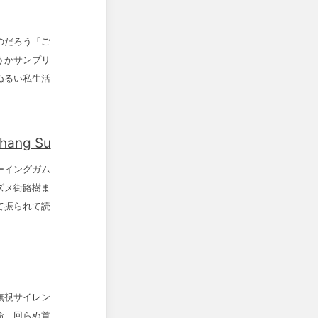
のだろう「ご
うかサンプリ
ぬるい私生活
ang Su
ーイングガム
ズメ街路樹ま
て振られて読
無視サイレン
命 回らぬ首