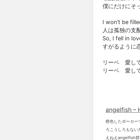
僕にだけにそ
I won’t be fil
人は孤独の支
So, I fell in l
すがるように
リーベ 愛し
リーベ 愛し
angelfish –
橙色したポーカー
ろこうしろもない
えねえangelfish