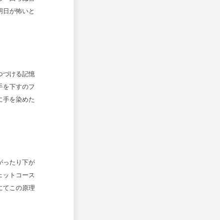
明日が怖いと
つづける記憶
手を下すのフ
に手を染めた
がったり下が
ェットコース
にてこの原理