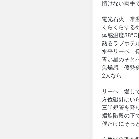
情けない両手
電光石火 常
くらくらする
体感温度38℃
熱るラブホテ
水平リーベ 
青い星のそと
焦燥感 優勢
2人なら
リーベ 愛し
方位磁針はい
三半規管を降
螺旋階段の下
僕だけにそっ