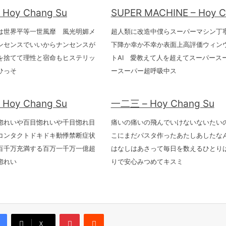
oy Chang Su
SUPER MACHINE – Hoy C
は世界平等一世風靡 風光明媚メ
超人類に改造中僕らスーパーマシン丁
ンセンスでいいからナンセンスが
下降か幸か不幸か表面上高評価ウィン
を捨てて理性と宿命もヒステリッ
トAI 愛教えて人を超えてスーパース
ひっそ
ースーパー超呼吸中ス
oy Chang Su
一二三 – Hoy Chang Su
惚れいや百目惚れいや千目惚れ目
痛いの痛いの飛んでいけないないたい
コンタクトドキドキ動悸禁断症状
こにまだパスタ作ったあたしあしたな
百千万充満する百万一千万一億超
はなしはあさって毎日を数えるひとり
惚れい
りで安心みつめてキスミ
Pinterest
Reddit
X