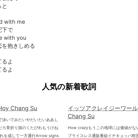
っと
led with me
配下で
ove with you
恋を抱きしめる
てるよ
てるよ
人気の新着歌詞
 Hoy Chang Su
イッツアクレイジーワールド 
Chang Su
で泳いでみたいやだいたいああし
だろ骨折り損のくたびれもうけね
How crazyもうこの地球には価値が
群れを成して一方通行Arrow signs
プライスレス通販番組イチキュッパ程