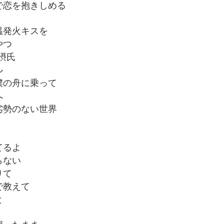
で恋を抱きしめる
温発火キスを
やつ
摂氏
ル
僕の舟に乗って
へ
劣勢のない世界
てるよ
らない
りて
で教えて
と