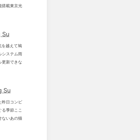
能搭載東京光
 Su
時代を越えて鳩
ルシステム雨
ル更新できな
 Su
た昨日コンビ
ぐる季節ここ
けないあの猫