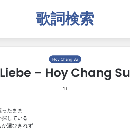
歌詞検索
Hoy Chang Su
Liebe – Hoy Chang S
1
握ったまま
か探している
ちか選びきれず