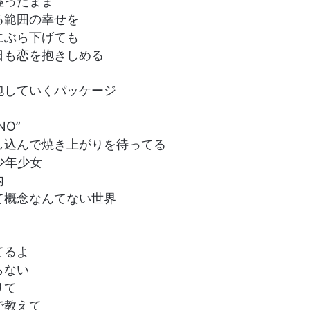
握ったまま
る範囲の幸せを
にぶら下げても
日も恋を抱きしめる
包していくパッケージ
“NO”
し込んで焼き上がりを待ってる
少年少女
内
て概念なんてない世界
てるよ
らない
りて
で教えて