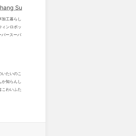
hang Su
寧加工暮らし
ウィンロボッ
ーパースーパ
のいたいのこ
んか知らんし
はこわいふた