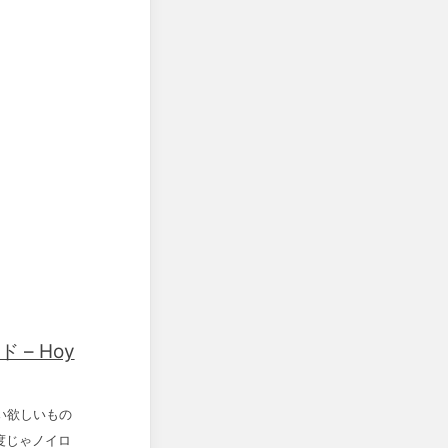
– Hoy
ない欲しいもの
度じゃノイロ