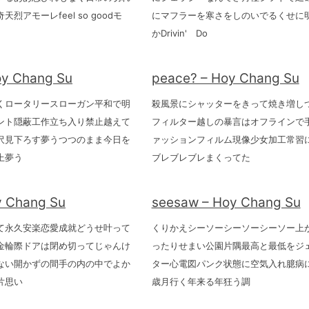
烈アモーレfeel so goodモ
にマフラーを寒さをしのいでるくせに
かDrivin' Do
oy Chang Su
peace? – Hoy Chang Su
くロータリースローガン平和で明
殺風景にシャッターをきって焼き増し
ント隠蔽工作立ち入り禁止越えて
フィルター越しの暴言はオフラインで
沢見下ろす夢うつつのまま今日を
ァッションフィルム現像少女加工常習
上夢う
ブレブレブレまくってた
 Chang Su
seesaw – Hoy Chang Su
て永久安楽恋愛成就どうせ叶って
くりかえシーソーシーソーシーソー上
金輪際ドアは閉め切ってじゃんけ
ったりせまい公園片隅最高と最低をジ
ない開かずの間手の内の中でよか
ター心電図パンク状態に空気入れ臆病
片思い
歳月行く年来る年狂う調