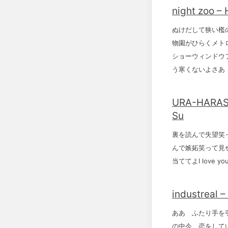
night zoo –
ぬけだして狭い檻
物園がひらくメト
ショーウィンドウ
う寒くないよさあ
URA-HARAS
Su
裏を読んで失望笑
んで嫉妬笑って見せ
当ててよI love youI
industreal 
ああ ふたり手を
の中今 恋をして