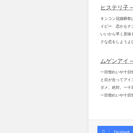
ヒステリ子 – H
キンコン冠婚葬祭
イビー 恋かもナ
いいから早く意味
クな恋をしようよ
ムゲンアイ – H
一目惚れいや十目
と目が合ってアイ
ダメ、絶対。一十
一目惚れいや十目
Facebook