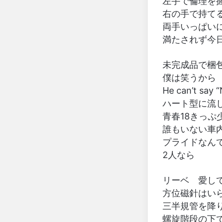
左手で倫理を
右の手で持て
両手いっぱい
満たされず今
未完成品で梱
僕は笑うから
He can’t say 
ハート型に流
青春18きっぷ
誰もいない車
プライドなん
2人なら
リーベ 愛し
方位磁針はい
三半規管を降
螺旋階段の下