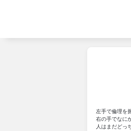
左手で倫理を
右の手でなに
人はまだどっ