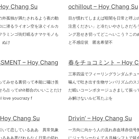
 Hoy Chang Su
ochillout – Hoy Chang Su
の外孤独が満たされるよう夜の動
目が慣れてしまえば暗闇を日常と呼ぶ
ロに潜るライオン空を泳ぐイルカ
注意ください」と冷たいやさしさだろ
フラミンゴ街灯眠るナマケモノも
ング息せき切ってどこへいこう？この
 ぬけ
と不感症状 匿名希望不
SMENT – Hoy Chang
春をチョコミント – Hoy Ch
三寒四温でフィーリングランダムチュ
ってみせる裏切って本能に嘯け羨
噛んで吐き出す生物サンバリズムのス
ろ占ってshit都合のいいことだけ
だ眠いコーンポタージュさまして振っ
 love youcrazy f
み解けないルビ耳たぶを
– Hoy Chang Su
Drivin’ – Hoy Chang Su
引いて恋しているああ 異常気象
一方向に向かう人の流れ赤血球赤信号
いるああ悪びれもなく日常の切れ
にジェラシーなんてさ月極シフトで延