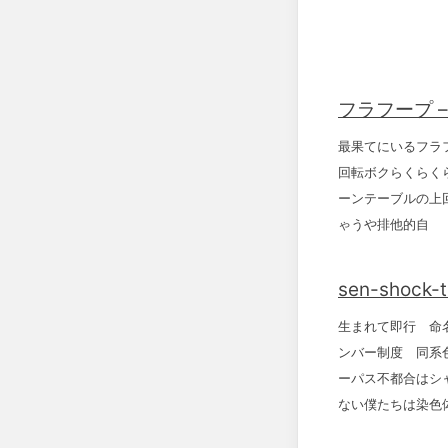
フラフープ – H
最果てにいるフラ
回転ボクらくらくら
ーンテーブルの上
ゃうや排他的自
sen-shock-t
生まれて即行 命
ンバー制度 同系
ーパス不都合はシ
ない僕たちは染色