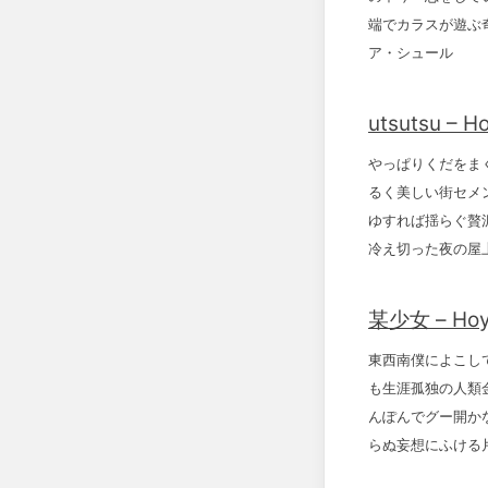
端でカラスが遊ぶ奇天
ア・シュール
utsutsu – H
やっぱりくだをま
るく美しい街セメ
ゆすれば揺らぐ贅
冷え切った夜の屋
某少女 – Hoy
東西南僕によこし
も生涯孤独の人類
んぽんでグー開か
らぬ妄想にふける