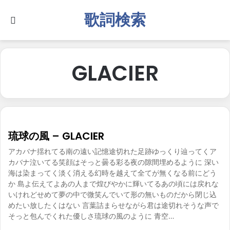
歌詞検索
Search for
GLACIER
琉球の風 – GLACIER
アカバナ揺れてる南の遠い記憶途切れた足跡ゆっくり辿ってくア
カバナ泣いてる笑顔はそっと曇る彩る夜の隙間埋めるように 深い
海は染まってく淡く消える幻時を越えて全てが無くなる前にどう
か 島よ伝えてよあの人まで煌びやかに輝いてるあの頃には戻れな
いけれどせめて夢の中で微笑んでいて形の無いものだから閉じ込
めたい放したくはない 言葉詰まらせながら君は途切れそうな声で
そっと包んでくれた優しさ琉球の風のように 青空…