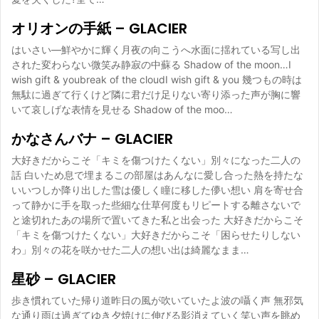
オリオンの手紙 – GLACIER
はいさい―鮮やかに輝く月夜の向こうへ水面に揺れている写し出
された変わらない微笑み静寂の中蘇る Shadow of the moon…I
wish gift & youbreak of the cloudI wish gift & you 幾つもの時は
無駄に過ぎて行くけど隣に君だけ足りない寄り添った声が胸に響
いて哀しげな表情を見せる Shadow of the moo…
かなさんバナ – GLACIER
大好きだからこそ「キミを傷つけたくない」別々になった二人の
話 白いため息で埋まるこの部屋はあんなに愛し合った熱を持たな
いいつしか降り出した雪は優しく瞳に移した儚い想い 肩を寄せ合
って静かに手を取った些細な仕草何度もリピートする離さないで
と途切れたあの場所で置いてきた私と出会った 大好きだからこそ
「キミを傷つけたくない」大好きだからこそ「困らせたりしない
わ」別々の花を咲かせた二人の想い出は綺麗なまま…
星砂 – GLACIER
歩き慣れていた帰り道昨日の風が吹いていたよ波の囁く声 無邪気
な通り雨は過ぎてゆき夕焼けに伸びる影消えていく笑い声を眺め