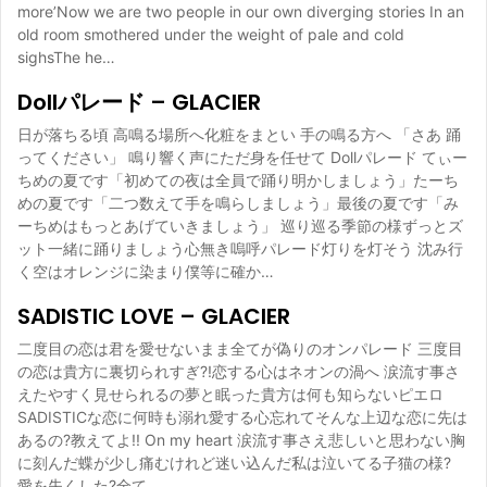
more’Now we are two people in our own diverging stories In an
old room smothered under the weight of pale and cold
sighsThe he…
Dollパレード – GLACIER
日が落ちる頃 高鳴る場所へ化粧をまとい 手の鳴る方へ 「さあ 踊
ってください」 鳴り響く声にただ身を任せて Dollパレード てぃー
ちめの夏です「初めての夜は全員で踊り明かしましょう」たーち
めの夏です「二つ数えて手を鳴らしましょう」最後の夏です「み
ーちめはもっとあげていきましょう」 巡り巡る季節の様ずっとズ
ット一緒に踊りましょう心無き嗚呼パレード灯りを灯そう 沈み行
く空はオレンジに染まり僕等に確か…
SADISTIC LOVE – GLACIER
二度目の恋は君を愛せないまま全てが偽りのオンパレード 三度目
の恋は貴方に裏切られすぎ?!恋する心はネオンの渦へ 涙流す事さ
えたやすく見せられるの夢と眠った貴方は何も知らないピエロ
SADISTICな恋に何時も溺れ愛する心忘れてそんな上辺な恋に先は
あるの?教えてよ!! On my heart 涙流す事さえ悲しいと思わない胸
に刻んだ蝶が少し痛むけれど迷い込んだ私は泣いてる子猫の様?
愛を失くした?全て…