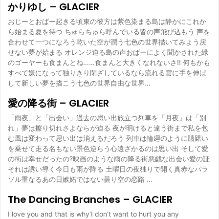
かりゆし – GLACIER
おじーとおばー起きる頃東の彼方は紫色染まる島は静かにこれか
ら始まる夏を待つ ちゅらちゅら呼んでいる皆の声飛び込もう 声を
合わせて一つになろう乾いた空が潤う七色の世界描いてみよう戻
せない夢が始まる オレンジ迫る島の声おばーによく聞かされた緑
のゴーヤーも食まんとね……食まんと大きくなれないさ!! 何もかも
すべて嫌になって独りきり閉ざしているなら流れる雲に手を伸ば
して新しい夢を描こう七色の世界自由な世界…
愛の降る街 – GLACIER
「雨夜」と「出会い」過去の思い出旅立つ列車を「月夜」は「別
れ」夢は擦り切れさよならが迫る 夜が明けると違う街まで私を包
む風は変わって思い出は消えるだろう 列車は輪廻のように躊躇い
を乗せて走る名もない景色逆らう心遠ざかるのは思い出 そして愛
の街は幸せだったの?映画のような雨の降る街悪戯な出会い愛の証
それは誘い導く今日も雨が降る 土曜日の夜独りで開く真赤なパラ
ソル重なるあの日嫉妬ではない曇り空の恋路 …
The Dancing Branches – GLACIER
I love you and that is why‘I don’t want to hurt you any