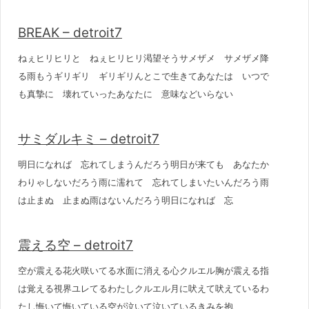
BREAK – detroit7
ねぇヒリヒリと ねぇヒリヒリ渇望そうサメザメ サメザメ降
る雨もうギリギリ ギリギリんとこで生きてあなたは いつで
も真摯に 壊れていったあなたに 意味などいらない
サミダルキミ – detroit7
明日になれば 忘れてしまうんだろう明日が来ても あなたか
わりゃしないだろう雨に濡れて 忘れてしまいたいんだろう雨
は止まぬ 止まぬ雨はないんだろう明日になれば 忘
震える空 – detroit7
空が震える花火咲いてる水面に消える心クルエル胸が震える指
は覚える視界ユレてるわたしクルエル月に吠えて吠えているわ
たし悔いて悔いている空が泣いて泣いているきみを抱