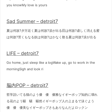
you knowMy love is yours
Sad Summer – detroit7
夏は何故?夕方近く夏は何故?涙が出る罰は何故?虚しく消える蜜
は何故?苦くもなる奴は何故?はかなく散る夏は何故?涙が出る
LIFE – detroit7
Go home, just sleep like a logWake up, go to work in the
morningSigh and look ri
脳内POP – detroit7
哲学説いてる猫のよう優 優 優雅なイギーポップ知的に壊れ
る花のよう騒 騒 騒然イギーポップ人の上まるで泳ぐよう
優 優 優美なイギーポップさもありなんだよロックン