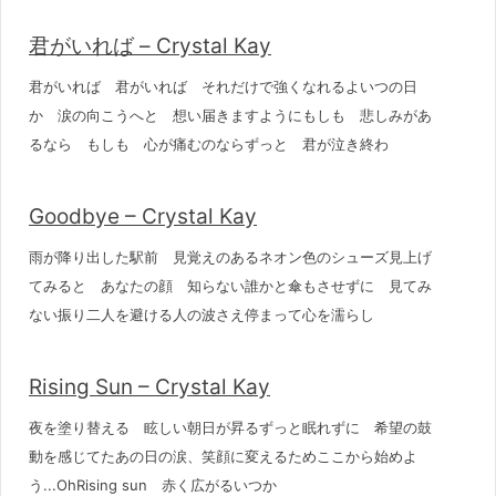
君がいれば – Crystal Kay
君がいれば 君がいれば それだけで強くなれるよいつの日
か 涙の向こうへと 想い届きますようにもしも 悲しみがあ
るなら もしも 心が痛むのならずっと 君が泣き終わ
Goodbye – Crystal Kay
雨が降り出した駅前 見覚えのあるネオン色のシューズ見上げ
てみると あなたの顔 知らない誰かと傘もさせずに 見てみ
ない振り二人を避ける人の波さえ停まって心を濡らし
Rising Sun – Crystal Kay
夜を塗り替える 眩しい朝日が昇るずっと眠れずに 希望の鼓
動を感じてたあの日の涙、笑顔に変えるためここから始めよ
う...OhRising sun 赤く広がるいつか