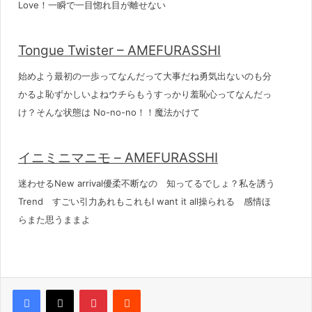
Love！一瞬で一目惚れ目が離せない
Tongue Twister – AMEFURASSHI
始めよう最初の一歩ってなんだって大事だね勇気出ないのも分
かるよ恥ずかしいよねウチらもうすっかり羞恥心ってなんだっ
け？そんな状態は No-no-no！！魔法かけて
イニミニマニモ – AMEFURASSHI
迷わせるNew arrival優柔不断なの 知ってるでしょ？私を誘う
Trend すごい引力あれもこれもI want it all操られる 感情ほ
らまた思うままよ
Pinterest
Reddit