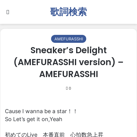
歌詞検索
Search for
AMEFURASSHI
Sneaker’s Delight
(AMEFURASSHI version) –
AMEFURASSHI
0
Cause I wanna be a star！！
So Let’s get it on,Yeah
初めてのLive 本番直前 心拍数急上昇