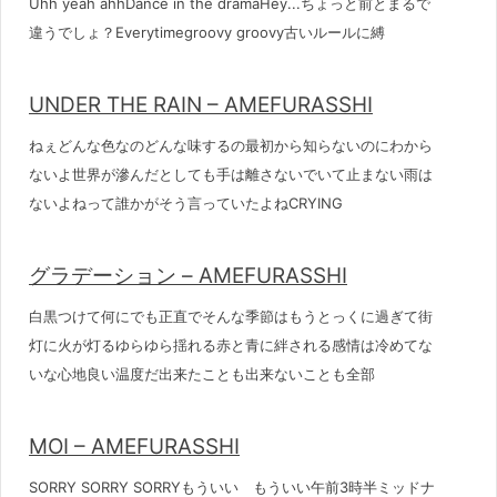
Uhh yeah ahhDance in the dramaHey...ちょっと前とまるで
違うでしょ？Everytimegroovy groovy古いルールに縛
UNDER THE RAIN – AMEFURASSHI
ねぇどんな色なのどんな味するの最初から知らないのにわから
ないよ世界が滲んだとしても手は離さないでいて止まない雨は
ないよねって誰かがそう言っていたよねCRYING
グラデーション – AMEFURASSHI
白黒つけて何にでも正直でそんな季節はもうとっくに過ぎて街
灯に火が灯るゆらゆら揺れる赤と青に絆される感情は冷めてな
いな心地良い温度だ出来たことも出来ないことも全部
MOI – AMEFURASSHI
SORRY SORRY SORRYもういい もういい午前3時半ミッドナ