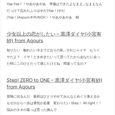
Yaa-Yaa！！やあやあやあ 準備はできたよなまえ…なまえなん
だっけ？忘れたふりはやだ(Yaa！)やだ
(Yaa！)Aqours☆PUNCH！！やあやあやあ 相
少女以上の恋がしたい – 黒澤ダイヤ(小宮有
紗) from Aqours
知りたい 触れたい今までどおりの私…それじゃイヤ もうイ
ヤだよ？ イヤ！ときめきたいって思ってたからあなたに会っ
た時にこのひとだって感じたけどね 間違ってるの？
Step! ZERO to ONE – 黒澤ダイヤ(小宮有紗)
from Aqours
冒険に出るんだ 最初はひとりやがてみんなとめぐり逢えるか
もゼロから一歩は勇気が必要 変わりたい Step！ All right！！
悩みのタネの葉っぱ育った摘んで