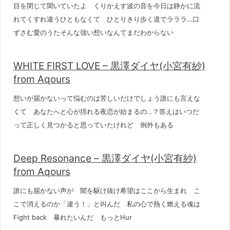
目を閉じて聞いていたよ くりかえす波の音を今日は静かに流
れてくすれ違うひともなくて ひとりきり歩く道でラララ…口
ずさむ愛のうたそんな強い想いなんてまだわからない
WHITE FIRST LOVE – 黒澤ダイヤ(小宮有紗)
from Aqours
想いが届かないって悩むのは苦しいだけでしょう誰にも言えな
くて あなたへと心が揺れる夜恋が始まるの…？答えはいつだ
って正しく見つかると思っていたけれど 例外もある
Deep Resonance – 黒澤ダイヤ(小宮有紗)
from Aqours
誰にも届かない声が 闇を駆け抜け希望はここから生まれ こ
こで消えるのか「違う！」と叫んだ 私の心で熱く燃える魂は
Fight back 暴れたいんだ もっとHur