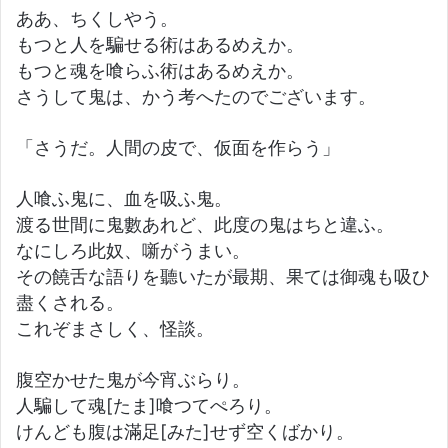
ああ、ちくしやう。
もつと人を騙せる術はあるめえか。
もつと魂を喰らふ術はあるめえか。
さうして鬼は、かう考へたのでございます。
「さうだ。人間の皮で、仮面を作らう」
人喰ふ鬼に、血を吸ふ鬼。
渡る世間に鬼數あれど、此度の鬼はちと違ふ。
なにしろ此奴、噺がうまい。
その饒舌な語りを聽いたが最期、果ては御魂も吸ひ
盡くされる。
これぞまさしく、怪談。
腹空かせた鬼が今宵ぶらり。
人騙して魂[たま]喰つてぺろり。
けんども腹は滿足[みた]せず空くばかり。