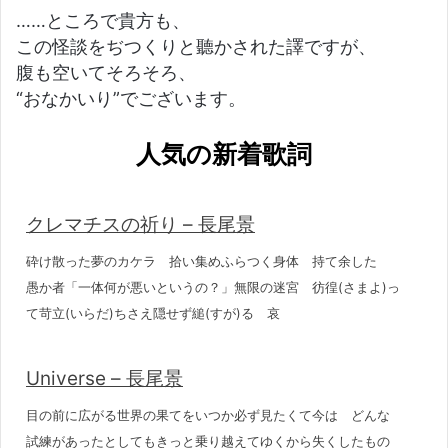
……ところで貴方も、
この怪談をぢつくりと聽かされた譯ですが、
腹も空いてそろそろ、
“おなかいり”でございます。
人気の新着歌詞
クレマチスの祈り – 長尾景
砕け散った夢のカケラ 拾い集めふらつく身体 持て余した
愚か者「一体何が悪いというの？」無限の迷宮 彷徨(さまよ)っ
て苛立(いらだ)ちさえ隠せず縋(すが)る 哀
Universe – 長尾景
目の前に広がる世界の果てをいつか必ず見たくて今は どんな
試練があったとしてもきっと乗り越えてゆくから失くしたもの