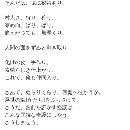
そんだば、鬼に祕策あり。
村人さ、狩り、狩り。
顰め面、ばり、ばり。
痛えがつても、無理くり。
人間の面をずゐと剥ぎ取り。
化けの皮、手作り。
素晴らしき仕上がり。
これで、俺も仲間入り。
さあて。ぬらりくらり、何處へ往かうか。
浮世の貌[かたち]をぶらさげて。
さうだ。お前を誑かす怪談は、
こんな異端な奇譚にしやう。
さうしませう。