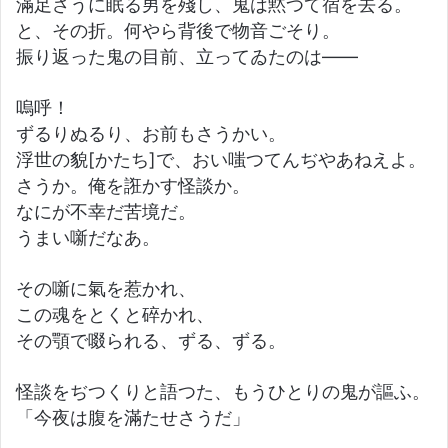
滿足さうに眠る男を殘し、鬼は黙つて宿を去る。
と、その折。何やら背後で物音ごそり。
振り返った鬼の目前、立ってゐたのは――
嗚呼！
ずるりぬるり、お前もさうかい。
浮世の貌[かたち]で、おい嗤つてんぢやあねえよ。
さうか。俺を誑かす怪談か。
なにが不幸だ苦境だ。
うまい噺だなあ。
その噺に氣を惹かれ、
この魂をとくと碎かれ、
その顎で啜られる、ずる、ずる。
怪談をぢつくりと語つた、もうひとりの鬼が謳ふ。
「今夜は腹を滿たせさうだ」