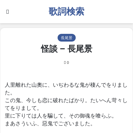
歌詞検索
Search for
長尾景
怪談 – 長尾景
0
人里離れた山奧に、いぢわるな鬼が棲んでをりまし
た。
この鬼、今しも恋に破れたばかり。たいへん苛々し
てをりまして。
里に下りては人を騙して、その御魂を喰らふ。
まあさういふ、惡鬼でございました。