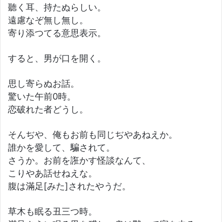
聽く耳、持たぬらしい。
遠慮なぞ無し無し。
寄り添つてる意思表示。
すると、男が口を開く。
思し寄らぬお話。
驚いた午前0時。
恋破れた者どうし。
そんぢや、俺もお前も同じぢやあねえか。
誰かを愛して、騙されて。
さうか。お前を誑かす怪談なんて、
こりやあ話せねえな。
腹は滿足[みた]されたやうだ。
草木も眠る丑三つ時。