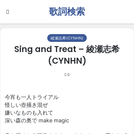
歌詞検索
Search for
綾瀬志希(CYNHN)
Sing and Treat – 綾瀬志希
(CYNHN)
0
今宵も一人トライアル
怪しい壺掻き混ぜ
嫌いなものも入れて
深い森の奥で make magic