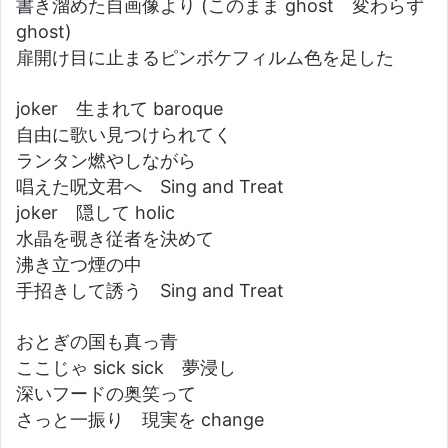
書き溜めた自画像より (このまま ghost 変わらず
ghost)
扉開け目に止まるピンボケフィルム色を足した
joker 生まれて baroque
自由に歌い見つけられてく
ランタン燃やしながら
唱えた呪文君へ Sing and Treat
joker 隠して holic
水晶を覗き従者を決めて
沸き立つ煙の中
手招きして誘う Sing and Treat
おとぎの国も真っ青
ここじゃ sick sick 夢浸し
深いフードの奥笑って
さっと一振り 現実を change