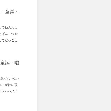
– 童謡・
んでねんねし
たげんこつや
してだっこし
 童謡・唱
(いだい)なハ
べてが彼の歌
ハメハハメハ