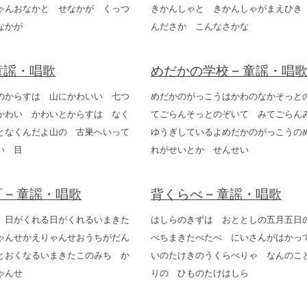
ゃんおなかと せなかが くっつ
きかんしゃと きかんしゃがまえひき
おなかが
んださか こんなさかな
 童謡・唱歌
めだかの学校 – 童謡・唱
のからすは 山にかわいい 七つ
めだかのがっこうはかわのなかそっと
かわい かわいとからすは なく
てごらんそっとのぞいて みてごらん
となくんだよ山の 古巣へいって
ゆうぎしているよめだかのがっこうの
い 目
れがせいとか せんせい
 – 童謡・唱歌
背くらべ – 童謡・唱歌
 日がくれる日がくれるいまきた
はしらのきずは おととしの五月五日
ゃんせかえりゃんせおうちがだん
べちまきたべたべ にいさんがはかっ
とおくなるいまきたこのみち か
いのたけきのうくらべりゃ なんのこ
ゃんせ
りの ひものたけはしら