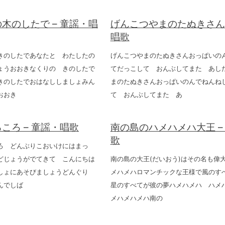
木のしたで – 童謡・唱
げんこつやまのたぬきさん 
唱歌
きのしたであなたと わたしたの
げんこつやまのたぬきさんおっぱいの
ょうおおきなくりの きのしたで
てだっこして おんぶしてまた あし
きのしたでおはなししましょみん
まのたぬきさんおっぱいのんでねんね
おおき
て おんぶしてまた あ
ころ – 童謡・唱歌
南の島のハメハメハ大王 –
歌
ろ どんぶりこおいけにはまっ
どじょうがでてきて こんにちは
南の島の大王(だいおう)はその名も偉大
しょにあそびましょうどんぐり
メハメハロマンチックな王様で風のす
んでしば
星のすべてが彼の夢ハメハメハ ハメ
メハメハメハ南の