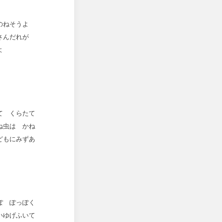
いのねそうよ
うさんだれが
よ
て くらたて
ね虫は かね
どもにみずあ
ぽ ぽっぽく
いゆげふいて