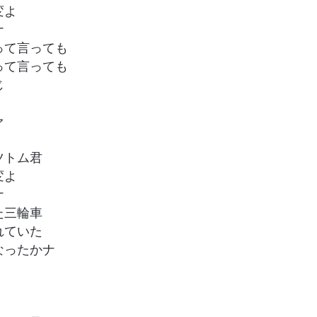
変よ
ナ
って言っても
って言っても
じ
ァ
ツトム君
変よ
ナ
た三輪車
れていた
なったかナ