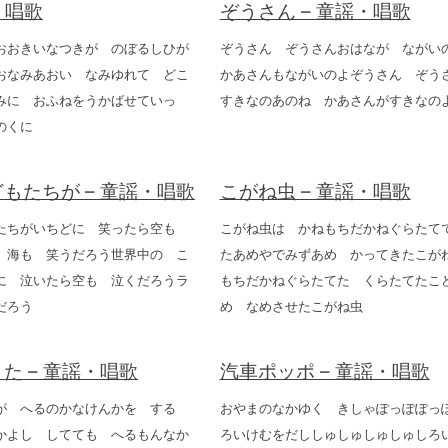
・唱歌
ぞうさん – 童謡・唱歌
おおきいなつきが のぼるしひが
ぞうさん ぞうさんおはなが なが
おなみあおい なみゆれて どこ
かあさんもながいのよぞうさん ぞ
みに おふねをうかばせていっ
すきなのあのね かあさんがすきなの
のくに
もたちが – 童謡・唱歌
こがね虫 – 童謡・唱歌
たちがいちどに 笑ったら空も
こがね虫は かねもちだかねぐらたて
 海も 笑うだろう世界中の こ
たあめやでみずあめ かってきたこが
に 泣いたら空も 泣くだろうラ
もちだかねぐらたてた くらたてたこ
だろう
め なめさせたこがね虫
た – 童謡・唱歌
汽車ポッポ – 童謡・唱歌
が へるのかなけんかを する
おやまのなかゆく きしゃぽっぽぽっ
かよし してても へるもんなか
ろいけむをだししゅしゅしゅしゅしろ