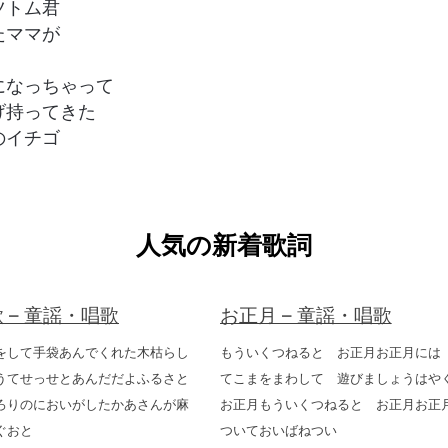
ツトム君
たママが
になっちゃって
げ持ってきた
のイチゴ
人気の新着歌詞
 – 童謡・唱歌
お正月 – 童謡・唱歌
をして手袋あんでくれた木枯らし
もういくつねると お正月お正月には 
うてせっせとあんだだよふるさと
てこまをまわして 遊びましょうは
ろりのにおいがしたかあさんが麻
お正月もういくつねると お正月お正
ぐおと
ついておいばねつい