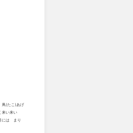
凧(たこ)あげ
やく来い来い
月には まり