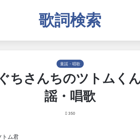
歌詞検索
童謡・唱歌
ぐちさんちのツトムくん 
謡・唱歌
350
ツトム君