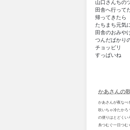
山口さんちの
田舎へ行って
帰ってきたら
たちまち元気
田舎のおみや
つんだばかり
チョッピリ
すっぱいね
かあさんの歌
かあさんが夜なべ
吹いちゃ冷たかろ
の便りはとどくい
糸つむぐ一日つむ