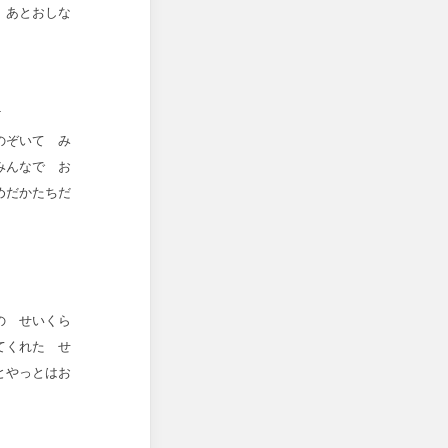
 あとおしな
歌
のぞいて み
みんなで お
めだかたちだ
の せいくら
てくれた せ
とやっとはお