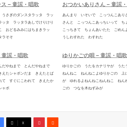
ス – 童謡・唱歌
おつかいありさん – 童謡
 うさぎのダンスタラッタ ラッ
あんまり いそいで こっつんこあり
ラッタ ラッタラあしでけりけり
さんと こっつんこあっちいって ち
こ おどるみみにはちまきラッ
こっちきて ちょんあいたた ごめん
タラそそ
うしわすれた わすれた
– 童謡・唱歌
ゆりかごの唄 – 童謡・唱
んだやねまで とんだやねまで
ゆりかごの うたをカナリヤが うた
きえたシャボンだま きえたとば
ねんねこ ねんねこよゆりかごの 上
れて すぐにこわれて きえたか
が ゆれるよねんねこねんねこ ねん
シャボ
ごの つなを木ねずみが
Pinterest
Reddit
X