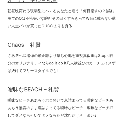
オーバーキル – 礼賛
朝昼晩変わる現場型にハマるあなたと違う「何目指すの？(笑)」
モブのQは不恰好だな睨むその目くすみきってWikiに載らない薄
い人生パパが買ったGUCCIよりも身体
Chaos – 礼賛
さあ選べ武器弾の飛距離より撃ち心地を重視真似事はStupid自
分のオリジナリティならdo it do it凡人横並びのカーチェイスず
ば抜けてフリースタイルでもL
曖昧なBEACH – 礼賛
曖昧なビーチああもうホロ酔いで息詰まってる曖昧なビーチあ
あもう無言のまま道詰まってる曖昧なビーチ 曖昧なビーチ押
してダメなら引いてダメならただ沈むだけさ 渋いs