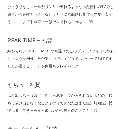
ひっきりなしコールがリンリン出れるようなった憧れのTVでも
遠ざかる距離もう会えないよとうに画面越し見守るママ不安そ
うにここまでトロフィーはゼロそれもこれもエゴ顔
PEAK TIME – 礼賛
終わらない PEAK TIMEいつも通りのこのプレースタイルで敵わ
ないような例外こそが楽しいでしょどうでもいいって逃げてま
せんか震えるシーンを何度もプレイバック
むちっ – 礼賛
はみ出しちゃうほど むちっああ つかみきれないほどの む
ちっ抜け出せなくなるよそのうちあなたはまだ無知無知無知我
慢は毒 生きる程良く欲しいから奪うのことごとく欲