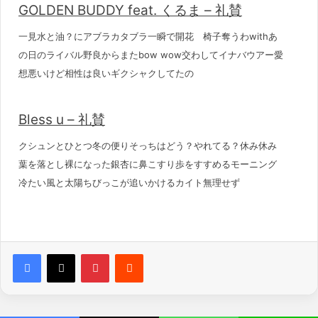
GOLDEN BUDDY feat. くるま – 礼賛
一見水と油？にアブラカタブラ一瞬で開花 椅子奪うわwithあ
の日のライバル野良からまたbow wow交わしてイナバウアー愛
想悪いけど相性は良いギクシャクしてたの
Bless u – 礼賛
クシュンとひとつ冬の便りそっちはどう？やれてる？休み休み
葉を落とし裸になった銀杏に鼻こすり歩をすすめるモーニング
冷たい風と太陽ちびっこが追いかけるカイト無理せず
Pinterest
Reddit