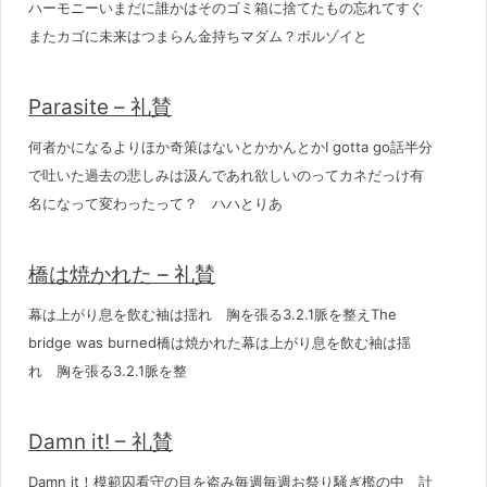
ハーモニーいまだに誰かはそのゴミ箱に捨てたもの忘れてすぐ
またカゴに未来はつまらん金持ちマダム？ボルゾイと
Parasite – 礼賛
何者かになるよりほか奇策はないとかかんとかI gotta go話半分
で吐いた過去の悲しみは汲んであれ欲しいのってカネだっけ有
名になって変わったって？ ハハとりあ
橋は焼かれた – 礼賛
幕は上がり息を飲む袖は揺れ 胸を張る3.2.1脈を整えThe
bridge was burned橋は焼かれた幕は上がり息を飲む袖は揺
れ 胸を張る3.2.1脈を整
Damn it! – 礼賛
Damn it！模範囚看守の目を盗み毎週毎週お祭り騒ぎ檻の中 計