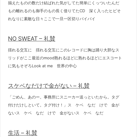
揃えたものの数だけ結ばれた気がしてた簡単にくっついたんだ
もの離れるのも御手のもの長く借りてたCD 深く入ったヒビそ
れなりに素敵な日々ここで一旦一区切りバイバイ
NO SWEAT – 礼賛
揺れる交互に 揺れる交互にこのレコードに胸は踊り大胆なス
リッドがここ最近のmood熟れるほどに熟れるほどにエスコート
に気もそぞろLook at me 世界の中心
スケベなだけで金がない – 礼賛
「ごめん、あのー。事務所にスニーカー送っといたから。タグ
付けだけしといて。タグ付け！」ス ケベ なだ けで 金が
ないス ケベ なだ けで 金がないス ケベ なだ
生活 – 礼賛