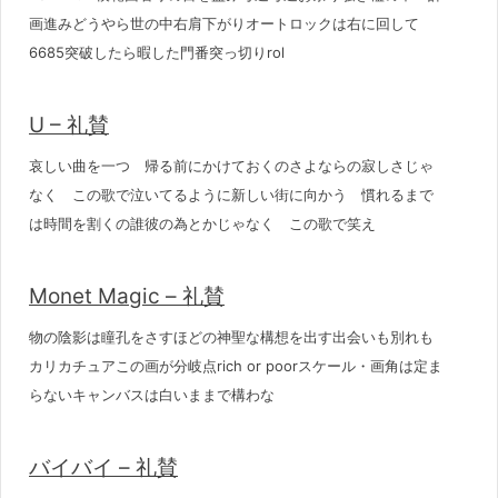
画進みどうやら世の中右肩下がりオートロックは右に回して
6685突破したら暇した門番突っ切りrol
U – 礼賛
哀しい曲を一つ 帰る前にかけておくのさよならの寂しさじゃ
なく この歌で泣いてるように新しい街に向かう 慣れるまで
は時間を割くの誰彼の為とかじゃなく この歌で笑え
Monet Magic – 礼賛
物の陰影は瞳孔をさすほどの神聖な構想を出す出会いも別れも
カリカチュアこの画が分岐点rich or poorスケール・画角は定ま
らないキャンバスは白いままで構わな
バイバイ – 礼賛