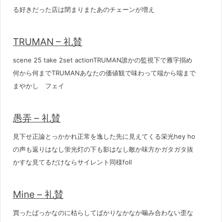
る好きだった店は閉まりまたあのチェーンが増え
TRUMAN – 礼賛
scene 25 take 2set actionTRUMAN誰かの監視下で雁字搦め
何から何までTRUMANあなたの価値観で味わって端から端まで
まやかし フェイ
愚弄 – 礼賛
見下せ正論とっかかれ正常を逸した先に見えてくる栄光hey ho
の声も返りはなし蛍光灯の下も影はなし敵か味方かガタガタ抜
かすな見てるだけならサイレント同様foll
Mine – 礼賛
買ったばっかなのに枯らしてばかりなかなか噛み合わない歪な