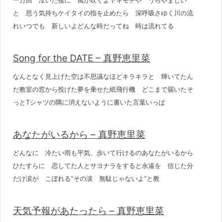
一万回 泣いた後に 風が吹くよヤキモチや うらやましい
と 思う気持ちケイタイの指を止めたら 深呼吸さゆく川の流
れいつでも 新しいよどんな時だってね 時は流れてる
Song for the DATE – 真野恵里菜
なんとなく見上げた空は不思議なほどキラキラと 輝いてたん
だ教室の窓から投げた夢を乗せた紙飛行機 どこまで届いたそ
っとTシャツの隅に消えないように書いた言葉いっぱ
あなたがいるから – 真野恵里菜
どんなに 冷たい雨も平気、歩いて行けるのあなたがいるから
ひたすらに 恋してた人とサヨナラをすると永遠を 信じた分
だけ涙が こぼれる“その涙 無駄じゃないよ”と教
天気予報があたったら – 真野恵里菜