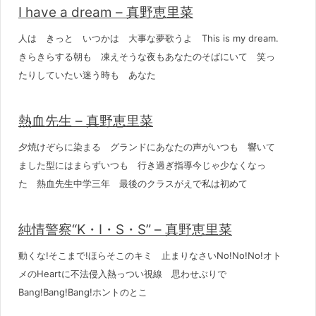
I have a dream – 真野恵里菜
人は きっと いつかは 大事な夢歌うよ This is my dream.
きらきらする朝も 凍えそうな夜もあなたのそばにいて 笑っ
たりしていたい迷う時も あなた
熱血先生 – 真野恵里菜
夕焼けぞらに染まる グランドにあなたの声がいつも 響いて
ました型にはまらずいつも 行き過ぎ指導今じゃ少なくなっ
た 熱血先生中学三年 最後のクラスがえで私は初めて
純情警察“K・I・S・S” – 真野恵里菜
動くな!そこまで!ほらそこのキミ 止まりなさいNo!No!No!オト
メのHeartに不法侵入熱っつい視線 思わせぶりで
Bang!Bang!Bang!ホントのとこ