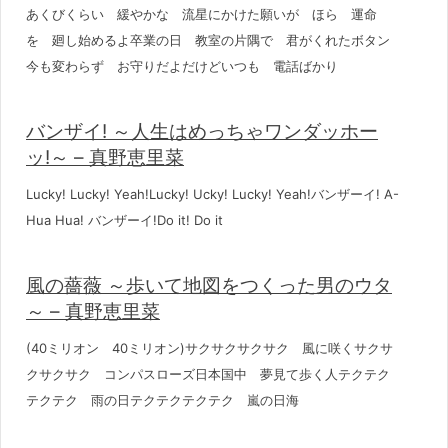
あくびくらい 緩やかな 流星にかけた願いが ほら 運命
を 廻し始めるよ卒業の日 教室の片隅で 君がくれたボタン
今も変わらず お守りだよだけどいつも 電話ばかり
バンザイ! ～人生はめっちゃワンダッホー
ッ!～ – 真野恵里菜
Lucky! Lucky! Yeah!Lucky! Ucky! Lucky! Yeah!バンザーイ! A-
Hua Hua! バンザーイ!Do it! Do it
風の薔薇 ～歩いて地図をつくった男のウタ
～ – 真野恵里菜
(40ミリオン 40ミリオン)サクサクサクサク 風に咲くサクサ
クサクサク コンパスローズ日本国中 夢見て歩く人テクテク
テクテク 雨の日テクテクテクテク 嵐の日海