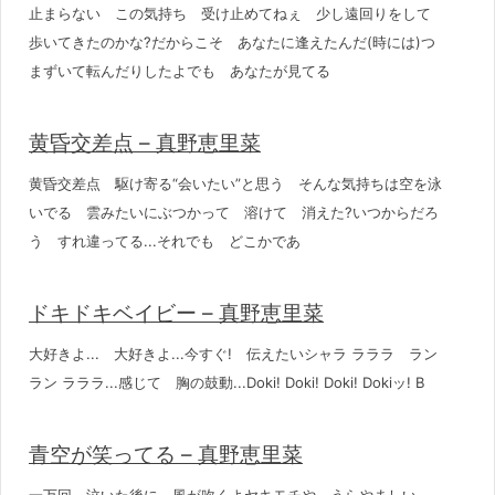
止まらない この気持ち 受け止めてねぇ 少し遠回りをして
歩いてきたのかな?だからこそ あなたに逢えたんだ(時には)つ
まずいて転んだりしたよでも あなたが見てる
黄昏交差点 – 真野恵里菜
黄昏交差点 駆け寄る“会いたい”と思う そんな気持ちは空を泳
いでる 雲みたいにぶつかって 溶けて 消えた?いつからだろ
う すれ違ってる...それでも どこかであ
ドキドキベイビー – 真野恵里菜
大好きよ... 大好きよ...今すぐ! 伝えたいシャラ ラララ ラン
ラン ラララ...感じて 胸の鼓動...Doki! Doki! Doki! Dokiッ! B
青空が笑ってる – 真野恵里菜