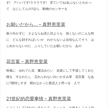
す! アハハです!ラララです! 見ていてね!あぶないとわかっ
て なにしてんの?ほら、動物のセンサーを
お願いだから… – 真野恵里菜
振り向かずに さよならね見た目よりも 強くないのこんな時
に どんな顔すればいいか わからないよ自信なんてそう は
じめからないのに ふりしていたお願いだから あの
花言葉 – 真野恵里菜
秋風に ゆれてた花 魔法みたい 花束にして手渡してくれた
瞳を 今もわたし 忘れられない白いかすみ草 花言葉 なあ
に?期待しすぎ 眠れなかった夜恋人と呼べる 人で
21世紀的恋愛事情 – 真野恵里菜
くよくよしてばかりいるなんて ちょっと お休みしようよ自