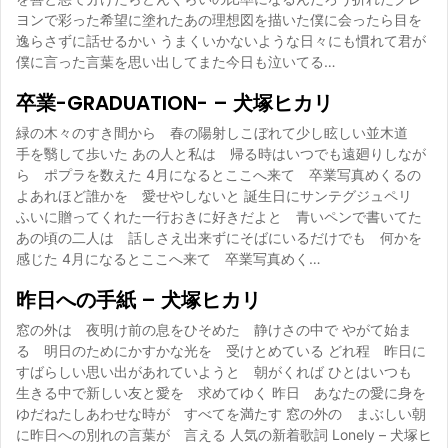
ヨンで彩った希望に塗れたあの理想図を描いた僕に会ったら目を
逸らさずに話せるかい うまくいかないような日々にも慣れて君が
僕に言った言葉を思い出してまた今日も泣いてる…
卒業-GRADUATION- – 犬塚ヒカリ
緑の木々のすき間から 春の陽射しこぼれて少し眩しい並木道
手を翳して歩いた あの人と私は 帰る時はいつでも遠廻りしなが
ら ポプラを数えた 4月になるとここへ来て 卒業写真めくるの
よあれほど誰かを 愛せやしないと 誕生日にサンテグジュペリ
ふいに贈ってくれた一行おきに好きだよと 青いペンで書いてた
あの頃の二人は 話しさえ出来ずにそばにいるだけでも 何かを
感じた 4月になるとここへ来て 卒業写真めく…
昨日への手紙 – 犬塚ヒカリ
窓の外は 夜明け前の息をひそめた 静けさの中で やがて始ま
る 明日のためにかすかな光を 受けとめている どれ程 昨日に
すばらしい思い出があれていようと 朝がくれば ひとはいつも
生きる中で新しい友と愛を 求めてゆく 昨日 あなたの愛に身を
ゆだねたしあわせな時が すべてを満たす 窓の外の まぶしい朝
に昨日への別れの言葉が 言える 人気の新着歌詞 Lonely – 犬塚ヒ