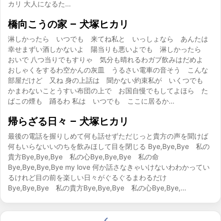
カリ 大人になるた…
橋向こうの家 – 犬塚ヒカリ
淋しかったら いつでも 来てね私と いっしょなら あんたは
幸せまずい酒しかないよ 陽当りも悪いよでも 淋しかったら
おいで 八つ当りでもすりゃ 気分も晴れるわガブ飲みはだめよ
おしゃくをするわ空かんの灰皿 うるさい電車の音そう こんな
部屋だけど 又ね 身の上話は 聞かない約束私が いくつでも
かまわないことうすい布団の上で お国自慢でもしてよほら た
ばこの煙も 踊るわ 私は いつでも ここに居るか…
帰らざる日々 – 犬塚ヒカリ
最後の電話を握りしめて何も話せずただじっと貴方の声を聞けば
何もいらないいのちを飲みほして目を閉じる Bye,Bye,Bye 私の
貴方Bye,Bye,Bye 私の心Bye,Bye,Bye 私の命
Bye,Bye,Bye,Bye my love 何か話さなきゃいけないわわかってい
るけれど目の前を楽しい日々がぐるぐるまわるだけ
Bye,Bye,Bye 私の貴方Bye,Bye,Bye 私の心Bye,Bye,…