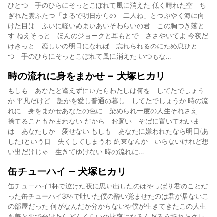
ひとつ 手のひらにそっとこぼれて風に消えた 低く晴れた空 ち
ぎれた雲ふたつ「まるで明日からの 二人ね」とつぶやく海に向
けた目は ふいに軽いめまいあいそわらいの君 この胸つき落と
す ねえそっと ほんのジョークと耳もとで ささやいてよ 今夜だ
けきっと 恋しいの明日になれば 忘れられるのにため息ひと
つ 手のひらにそっとこぼれて風に消えた いつもな…
時の流れに身をまかせ – 犬塚ヒカリ
もしも あなたと逢えずにいたらわたしは何を してたでしょう
か 平凡だけど 誰かを愛し普通の暮し してたでしょうか 時の流
れに 身をまかせあなたの色に 染められ一度の人生それさえ
捨てることもかまわない だから お願い そばに置いてねいま
は あなたしか 愛せない もしも あなたに嫌われたなら明日(あ
した)という日 失くしてしまうわ 約束なんか いらないけれど想
い出だけじゃ 生きてゆけない 時の流れに…
缶チューハイ – 犬塚ヒカリ
缶チューハイ1杯で泣けた夜に思い出したのはやっぱり君のことだ
った缶チューハイ3杯で吐いた僕の酔い覚ませたのは君が居ないこ
の部屋だった 何がなんだか分からないや僕が生きてきたこの人生
を善と悪で分けたらどんくらいの比率になるんだろう折れたクレ