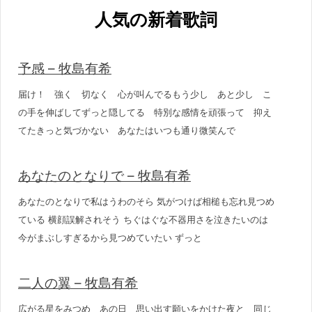
人気の新着歌詞
予感 – 牧島有希
届け！ 強く 切なく 心が叫んでるもう少し あと少し こ
の手を伸ばしてずっと隠してる 特別な感情を頑張って 抑え
てたきっと気づかない あなたはいつも通り微笑んで
あなたのとなりで – 牧島有希
あなたのとなりで私はうわのそら 気がつけば相槌も忘れ見つめ
ている 横顔誤解されそう ちぐはぐな不器用さを泣きたいのは
今がまぶしすぎるから見つめていたい ずっと
二人の翼 – 牧島有希
広がる星をみつめ あの日 思い出す願いをかけた夜と 同じ