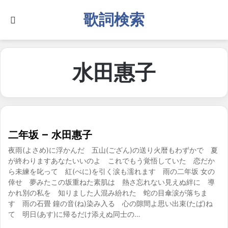
歌詞検索
Search for
水田惠子
二年坂 – 水田惠子
夜雨(よさめ)に浮かんだ 五山(ござん)の送り火暦もわずかで 夏
が終わりますあなたいいのよ これでもう覚悟していた 恋だか
ら未練を叱って 紅(べに)を引く涙も濡れます 雨の二年坂 女の
倖せ 夢みたこの坂重ねた素肌は 熱さ忘れない見えぬ絆に 導
かれ別の私を 知りました人混み紛れた 蛇の目傘涙が落ちま
す 雨の石畳 鐘の音(ね)染み入る 心の隙間よ思い出束(たば)ね
て 明日(あす)に帰るだけ添えぬ同士の…