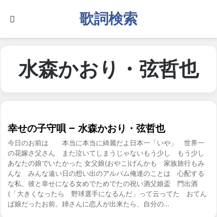
歌詞検索
Search for
水森かおり・弦哲也
幸せの子守唄 – 水森かおり・弦哲也
今日のお前は 本当に本当に綺麗だよ日本一「いや」 世界一
の花嫁さ父さん また泣いてしまうじゃないもう少し もう少し
あなたの娘でいたかった 女父娘(おやこ)げんかも 家族旅行もみ
んな みんな遠い日の想い出のアルバム俺達のことは 心配する
な私、彼と幸せになる女めでためでたの祝い酒父娘盃 門出酒
(「大きくなったら 野球選手になるんだ」って云ってた おてん
ば娘だったお前。姉さんに恋人が出来たら、自分の…