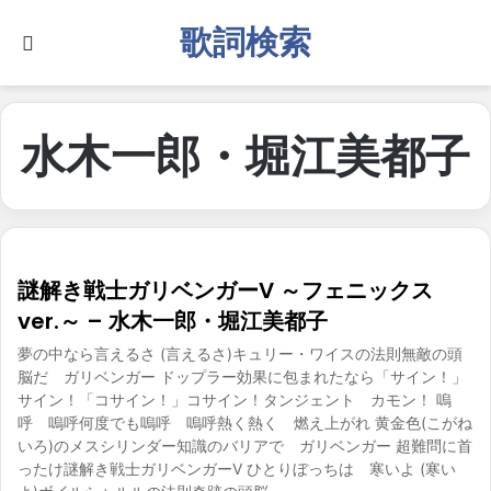
歌詞検索
Search for
水木一郎・堀江美都子
謎解き戦士ガリベンガーV ～フェニックス
ver.～ – 水木一郎・堀江美都子
夢の中なら言えるさ (言えるさ)キュリー・ワイスの法則無敵の頭
脳だ ガリベンガー ドップラー効果に包まれたなら「サイン！」
サイン！「コサイン！」コサイン！タンジェント カモン！ 嗚
呼 嗚呼何度でも嗚呼 嗚呼熱く熱く 燃え上がれ 黄金色(こがね
いろ)のメスシリンダー知識のバリアで ガリベンガー 超難問に首
ったけ謎解き戦士ガリベンガーV ひとりぼっちは 寒いよ (寒い