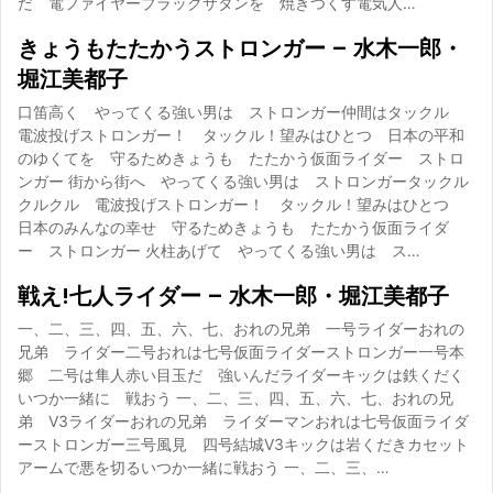
だ 電ファイヤーブラックサタンを 焼きつくす電気人…
きょうもたたかうストロンガー – 水木一郎・
堀江美都子
口笛高く やってくる強い男は ストロンガー仲間はタックル
電波投げストロンガー！ タックル！望みはひとつ 日本の平和
のゆくてを 守るためきょうも たたかう仮面ライダー ストロ
ンガー 街から街へ やってくる強い男は ストロンガータックル
クルクル 電波投げストロンガー！ タックル！望みはひとつ
日本のみんなの幸せ 守るためきょうも たたかう仮面ライダ
ー ストロンガー 火柱あげて やってくる強い男は ス…
戦え!七人ライダー – 水木一郎・堀江美都子
一、二、三、四、五、六、七、おれの兄弟 一号ライダーおれの
兄弟 ライダー二号おれは七号仮面ライダーストロンガー一号本
郷 二号は隼人赤い目玉だ 強いんだライダーキックは鉄くだく
いつか一緒に 戦おう 一、二、三、四、五、六、七、おれの兄
弟 V3ライダーおれの兄弟 ライダーマンおれは七号仮面ライダ
ーストロンガー三号風見 四号結城V3キックは岩くだきカセット
アームで悪を切るいつか一緒に戦おう 一、二、三、…