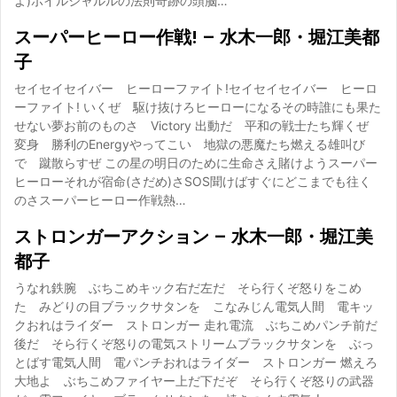
よ)ボイルシャルルの法則奇跡の頭脳…
スーパーヒーロー作戦! – 水木一郎・堀江美都
子
セイセイセイバー ヒーローファイト!セイセイセイバー ヒーロ
ーファイト! いくぜ 駆け抜けろヒーローになるその時誰にも果た
せない夢お前のものさ Victory 出動だ 平和の戦士たち輝くぜ
変身 勝利のEnergyやってこい 地獄の悪魔たち燃える雄叫び
で 蹴散らすぜ この星の明日のために生命さえ賭けようスーパー
ヒーローそれが宿命(さだめ)さSOS聞けばすぐにどこまでも往く
のさスーパーヒーロー作戦熱…
ストロンガーアクション – 水木一郎・堀江美
都子
うなれ鉄腕 ぶちこめキック右だ左だ そら行くぞ怒りをこめ
た みどりの目ブラックサタンを こなみじん電気人間 電キッ
クおれはライダー ストロンガー 走れ電流 ぶちこめパンチ前だ
後だ そら行くぞ怒りの電気ストリームブラックサタンを ぶっ
とばす電気人間 電パンチおれはライダー ストロンガー 燃えろ
大地よ ぶちこめファイヤー上だ下だぞ そら行くぞ怒りの武器