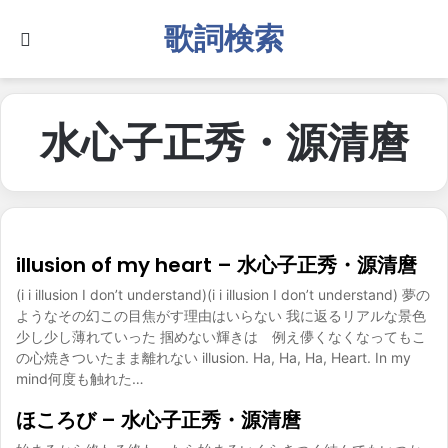
歌詞検索
Search for
水心子正秀・源清麿
illusion of my heart – 水心子正秀・源清麿
(i i illusion I don’t understand)(i i illusion I don’t understand) 夢の
ようなその幻この目焦がす理由はいらない 我に返るリアルな景色
少し少し薄れていった 掴めない輝きは 例え儚くなくなってもこ
の心焼きついたまま離れない illusion. Ha, Ha, Ha, Heart. In my
mind何度も触れた…
ほころび – 水心子正秀・源清麿