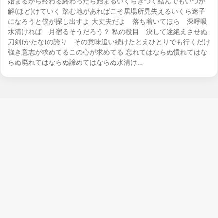
始まるから終わる終わったら始まるいくらきつく結んでもいつか
解(ほど)けていく 踏む地があればこそ居場所見失えるいくら迷子
になろうと僕が探し出すよ 大丈夫だよ 落ち着いてほら 深呼吸
水清ければ 月宿るそうだろう？ 私の役目 決して途絶えさせぬ
刀剣(かたな)の誇り その意味追い続けたとえひとりでも行くだけ
強き意志が求めてるこの心が求めてる 忘れてはならぬ慣れてはな
らぬ廃れてはならぬ諦めてはならぬ水清け…