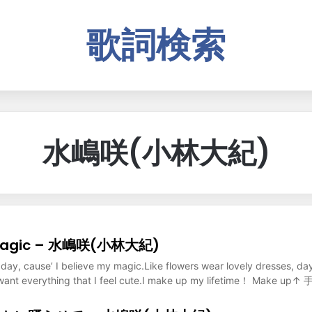
歌詞検索
水嶋咲(小林大紀)
 Magic – 水嶋咲(小林大紀)
day, cause’ I believe my magic.Like flowers wear lovely dresses, day
o I want everything that I feel cute.I make up my lifetime！ Make up