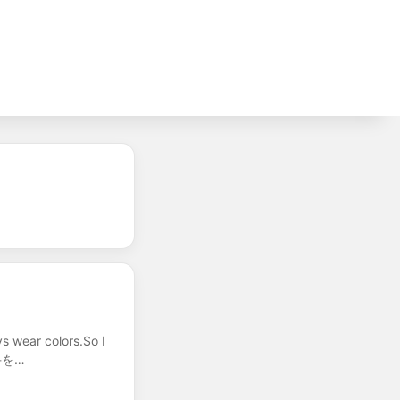
s wear colors.So I
↑ 手を…