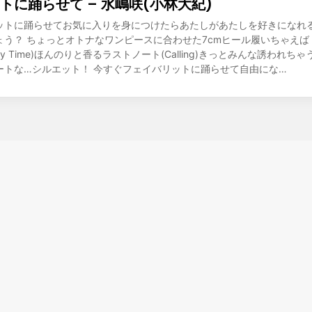
トに踊らせて – 水嶋咲(小林大紀)
ットに踊らせてお気に入りを身につけたらあたしがあたしを好きになれ
ょう？ ちょっとオトナなワンピースに合わせた7cmヒール履いちゃえば
Pretty Time)ほんのりと香るラストノート(Calling)きっとみんな誘われ
ートな…シルエット！ 今すぐフェイバリットに踊らせて自由にな…