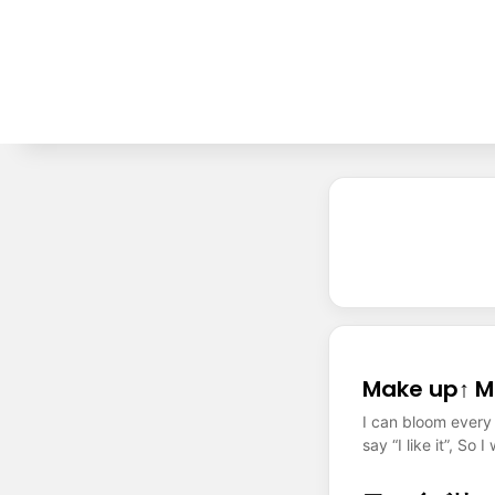
Make up↑
I can bloom every 
say “I like it”, S