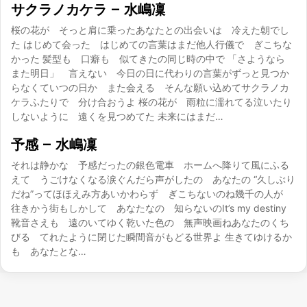
サクラノカケラ – 水嶋凜
桜の花が そっと肩に乗ったあなたとの出会いは 冷えた朝でし
た はじめて会った はじめての言葉はまだ他人行儀で ぎこちな
かった 髪型も 口癖も 似てきたの同じ時の中で 「さようなら
また明日」 言えない 今日の日に代わりの言葉がずっと見つか
らなくていつの日か また会える そんな願い込めてサクラノカ
ケラふたりで 分け合おうよ 桜の花が 雨粒に濡れてる泣いたり
しないように 遠くを見つめてた 未来にはまだ…
予感 – 水嶋凜
それは静かな 予感だったの銀色電車 ホームへ降りて風にふる
えて うごけなくなる涙ぐんだら声がしたの あなたの “久しぶり
だね”ってほほえみ方あいかわらず ぎこちないのね幾千の人が
往きかう街もしかして あなたなの 知らないのIt’s my destiny
靴音さえも 遠のいてゆく乾いた色の 無声映画ねあなたのくち
びる てれたように閉じた瞬間音がもどる世界よ 生きてゆけるか
も あなたとな…