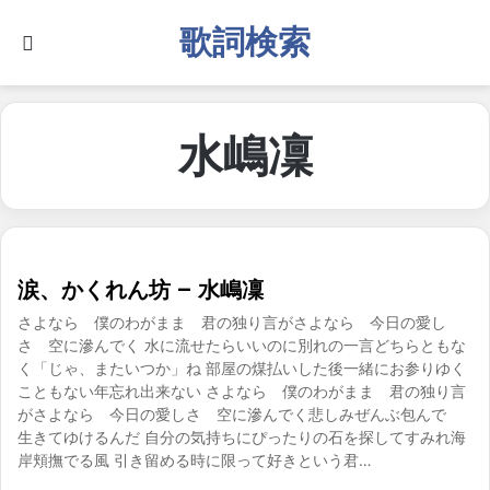
歌詞検索
Search for
水嶋凜
涙、かくれん坊 – 水嶋凜
さよなら 僕のわがまま 君の独り言がさよなら 今日の愛し
さ 空に滲んでく 水に流せたらいいのに別れの一言どちらともな
く「じゃ、またいつか」ね 部屋の煤払いした後一緒にお参りゆく
こともない年忘れ出来ない さよなら 僕のわがまま 君の独り言
がさよなら 今日の愛しさ 空に滲んでく悲しみぜんぶ包んで
生きてゆけるんだ 自分の気持ちにぴったりの石を探してすみれ海
岸頬撫でる風 引き留める時に限って好きという君…