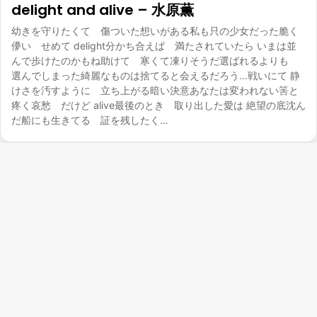
delight and alive – 水原薫
幼きを守りたくて 傷ついた想いがある私も只の少女だった脆く
儚い せめて delight分かち合えば 満たされていたら いまは並
んで歩けたのかもね助けて 寒くて凍りそうだ選ばれるよりも
選んでしまった綺麗なものは捨てると会えるだろう…戦いにて 静
けさを汚すように 立ち上がる暗い決意あなたは変われない筈と
疼く哀愁 だけど alive最後のとき 取り出した愛は 絶望の底沈ん
だ船にも生きてる 証を残したく…