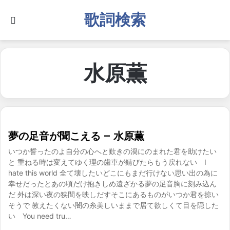
歌詞検索
Search for
水原薫
夢の足音が聞こえる – 水原薫
いつか誓ったのよ自分の心へと歎きの渦にのまれた君を助けたい
と 重ねる時は変えてゆく理の歯車が錆びたらもう戻れない I
hate this world 全て壊したいどこにもまだ行けない思い出の為に
幸せだったとあの頃だけ抱きしめ遠ざかる夢の足音胸に刻み込ん
だ 外は深い夜の狭間を映しだすそこにあるものがいつか君を掠い
そうで 教えたくない闇の糸美しいままで居て欲しくて目を隠した
い You need tru…