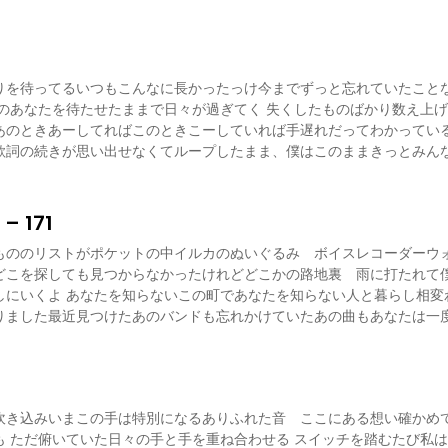
りを待ってるいつもこんなに長かったっけ今までずっと忘れていたこと
夢のあなたを待たせたままで日々が過ぎてく 失くしたものばかり数え上
あのときあーしてればこのときこーしていれば手遅れだってわかっている
歌詞の続きが思い出せなくてループしたまま、僕はこのままきっとみん
 171
もののリストがポケットの中イルカのぬいぐるみ ボイスレコーダーウ
どこを探しても見つからなかったけれどどこかの路地裏 雨に打たれて
しにいくよ あなたを知らないこの町であなたを知らない人と暮らし相変
りました最近見つけたあのバンドも忘れかけていたあの曲もあなたは一
吹き込みいまこの手は特別になるありふれた音 ここにある想い確かめ
も ただ俯いていた日々の手と手を重ね合わせる スイッチを踏むたび私は