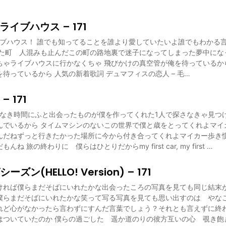
HE ライブハウス – 171
HE ライブハウス！ 誰でも知ってることを誰より愛していたいよ誰でもわか
れた町 人混みも止んだこの町の路地裏で迷子になってしまった夢中にな
ちゃライブハウスに行かなくちゃ 飛びかけの真空管が俺を待っているから
待っているから 人気の新着歌詞 デュマフィスの恋人 – 毛…
 – 171
もなき時間にふと出会ったものが僕を作ってくれた1人で探さなきゃ見つ
んでいるから タイムマシンのないこの世界で僕と歳をとってくれよマイ
んだねずっと行きたかった場所に今から付き合ってくれよマイカー歩き
ね 旅の終わりに 僕らはひとりだからmy first car, my first …
ン(HELLO! Version) – 171
ければ僕らまだそばにいれたかな出会ったころの写真を見ても同じ結末が
僕らまだそばにいれたかな笑って写る写真を見ても思い出すのは やなこ
れど心がなかったら言わずにすんだ言葉でしょう？それとも言えずに終
はついていたのか 僕らの過ごした 遥か道のりの彼方互いの心 覗き飽