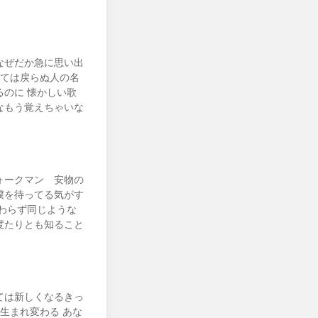
なぜだか急に思い出
げては戻らぬ人の名
のに 懐かしい歌
なもう覚えちゃいな
ォークマン 安物の
僕を待ってる気がす
わらず同じような
度たりとも知ること
ては新しくなるきっ
生まれ変わる あな