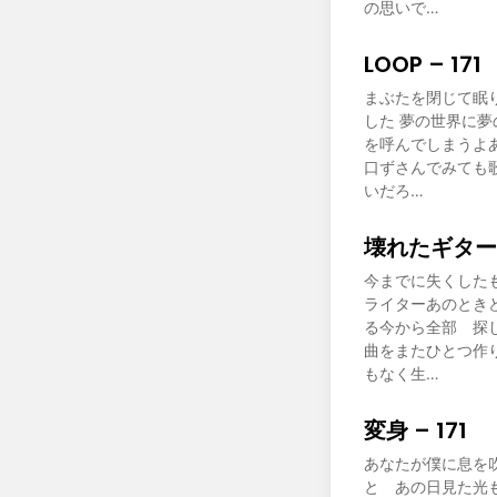
の思いで…
LOOP – 171
まぶたを閉じて眠
した 夢の世界に
を呼んでしまうよ
口ずさんでみても
いだろ…
壊れたギター –
今までに失くした
ライターあのとき
る今から全部 探
曲をまたひとつ作
もなく生…
変身 – 171
あなたが僕に息を
と あの日見た光