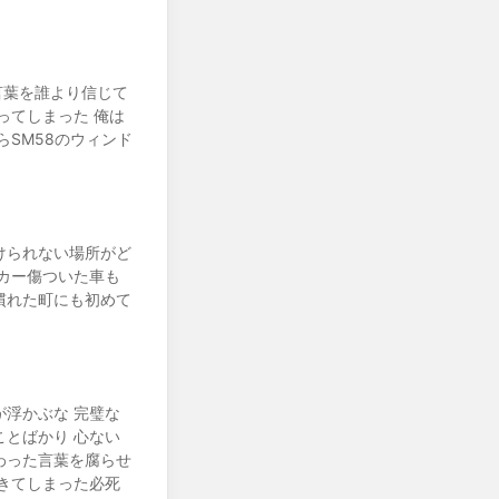
る言葉を誰より信じて
ってしまった 俺は
SM58のウィンド
けられない場所がど
カー傷ついた車も
慣れた町にも初めて
浮かぶな 完璧な
とばかり 心ない
わった言葉を腐らせ
きてしまった必死