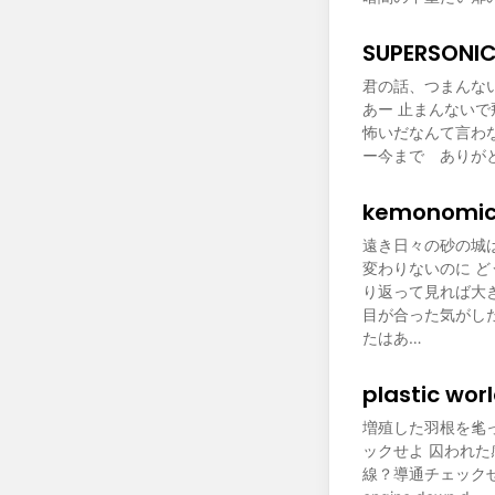
SUPERSONIC
君の話、つまんな
あー 止まんない
怖いだなんて言わな
ー今まで ありが
kemonomich
遠き日々の砂の城
変わりないのに 
り返って見れば大
目が合った気がし
たはあ…
plastic worl
増殖した羽根を毟
ックせよ 囚われ
線？導通チェックせよ beat