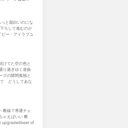
もっと面白いのにな
見下ろして進むのが
ベイビー・アイラブユ
続けてた空の色と
通り過ぎゆく道振
ーズの隙間孤独と
して どうしてあな
 断線？導通チェ
ちゃえばいい 断
 upgradedbeat of