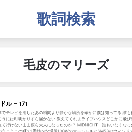
歌詞検索
毛皮のマリーズ
ル – 171
屋でテレビを消したあの瞬間より静かな場所を確かに僕は知ってる 誰も
こうには町明かりすら届かない 教えてくれよライブハウスどこかに飛び
て行けないまま僕ら大人になったのか？ MIDNIGHT 誰もいなく
向こうこの町で1番静かな場所100WのマーシャルとSM58のウィンド