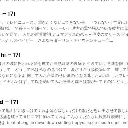
 – 171
い。テレビニュース、聞きたくない…できない事、一つもない！世界は
で飛び出して移ろって踊って、いえーい！ 片方の翼で飛んで街を彼方に
いで居て。 人気の新着歌詞 デュマフィスの恋人 – 毛皮のマリーズ 
とわたしのベイビー さよならダーリン・アイウォンチュー忘…
i – 171
は月の波に拐われる髪を撫でた白熱灯瞼の裏蘇る 生きていく意味を探し
どうして どうして私は私なの見つけて 混ざり合う陽炎築いて 壊して
きな絵になるよ 探してみた言葉のせい夏の色を見逃した流れ出したフレ
た イヤホンはずして風を聴いてみた惑星と僕らは繋がってるのに どう
d – 171
って地面に叩きつけてくれよ薄ら寂しいだけの獣だと思い出させて欲しい
た感覚を破って直にコアに触れてくれよこんなくだらない境界線曖昧にし
 of engine down down setting trapyou keep mouth open, not