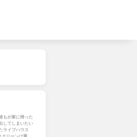
彼もが家に帰った
出してしまいたい
なったライブハウス
スクリーンは重…