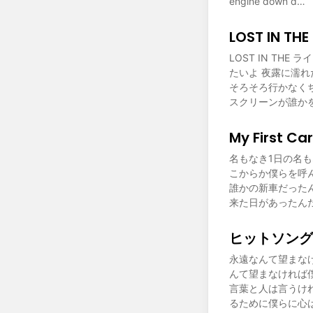
engine down d…
LOST IN T
LOST IN T
たいよ 夜露に濡
そろそろ行かなく
スクリーンが誰かを
My First Car
名もなき1日の名
こからか僕らを呼
誰かの新車だった
来た日があったんだもん
ヒットソングシーズ
永遠なんて望まな
んて望まなければ
言葉と人は言うけ
るために僕らに心