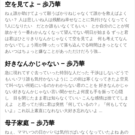
空を見てよ – 歩乃華
ねぇ誰か助けてよって願うばかりねじゃなくて誰かを救えばよく
ない？ 人は悲しいね人は残酷ね幸せなことに気付けなくなってく
1人になりたい だとか誰もいなくてもいい とか自分のことが何
故かそう一番わかんなくなって望んでない明日が始まる ずっと君
は君はひとりきりなんかじゃなくて空を見てよ 何も考えてなん
かないでしょう雨が降ったって落ち込んでる時間はきっとなくて
あいつはちょっと嫌なことがあっただけだろう強…
好きなんかじゃない – 歩乃華
急に現れてすぐ去っていった特別な人だった 干渉はしないどうで
もいいフリ誰も気付かないように この街は寒くなってきたよ空見
て叫べない何処にいるのかわからない君のことを 好きなんかじゃ
ない好きなんかじゃない言い聞かせたよ何度も手を振って心隠
し 目を閉じたまま君は知らなくていい こんな感情は捨ててしま
えよ と思ってた頃に君は突然『何しているの？』『何もしてな
いよ』これ以上素直になれない大好き忘れないよ …
母子家庭 – 歩乃華
ねぇ、ママいつの日かパパは気付けばいなくなっていたよね あの