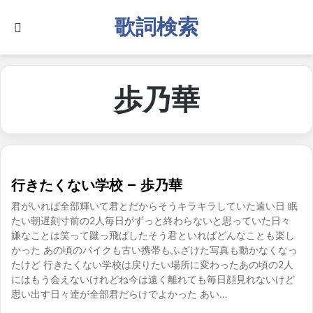
歌詞検索
Search for
歩乃華
行きたくない学校 – 歩乃華
君がいれば全部輝いて君とだからそうキラキラしていた遠い日 眠
たい朝遅刻寸前の2人毎日がずっと終わらないと思っていた日々
嫌なことは笑って蹴っ飛ばしたそう君といればどんなことも楽し
かった あの頃のバイクも古い携帯もふざけた写真も動かなくなっ
たけど 行きたくない学校は戻りたい場所に変わったあの頃の2人
にはもう会えないけれどね今は遠く離れても毎日顔見れないけど
思い出す日々逹が全部君だらけでよかった あい…