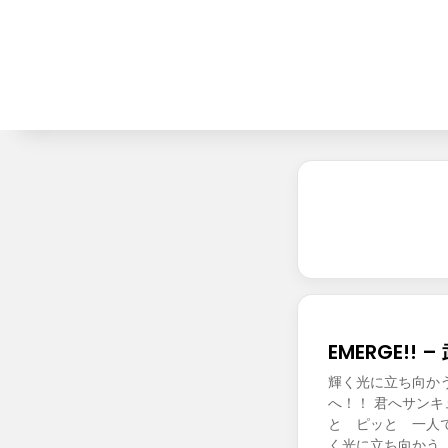
EMERGE!! 
輝く光に立ち向か
へ！！ 君へサン
と ピッと 一人
く光に立ち向かう