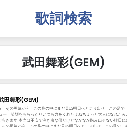
歌詞検索
武田舞彩(GEM)
– 武田舞彩(GEM)
う その勇気が今 この胸の中にまだ見ぬ明日へと走り出せ この足で
キュー 笑顔をもらったりいつも力をくれたよねちょっと大人になれたみ
で歩きます 本当は不安で泣き虫な僕だけどなかなか踏み出せない昨日に
 その勇気が今 この胸の中にまだ見ぬ明日へと走り出せ この足で も