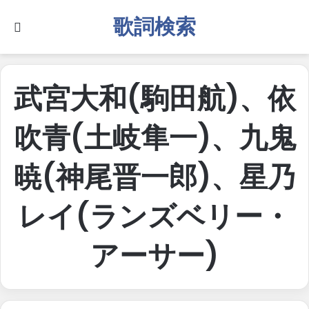
歌詞検索
Search for
武宮大和(駒田航)、依
吹青(土岐隼一)、九鬼
暁(神尾晋一郎)、星乃
レイ(ランズベリー・
アーサー)